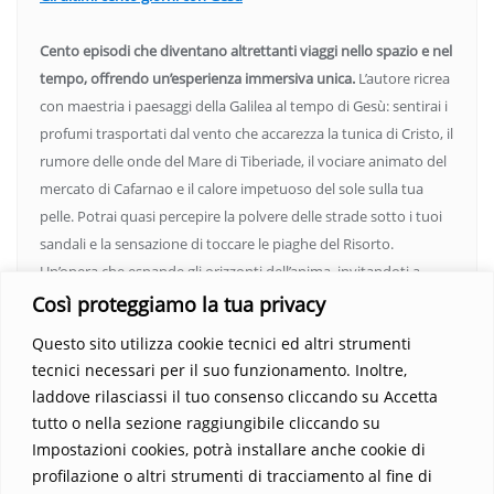
Cento episodi che diventano altrettanti viaggi nello spazio e nel
tempo, offrendo un’esperienza immersiva unica.
L’autore ricrea
con maestria i paesaggi della Galilea al tempo di Gesù: sentirai i
profumi trasportati dal vento che accarezza la tunica di Cristo, il
rumore delle onde del Mare di Tiberiade, il vociare animato del
mercato di Cafarnao e il calore impetuoso del sole sulla tua
pelle. Potrai quasi percepire la polvere delle strade sotto i tuoi
sandali e la sensazione di toccare le piaghe del Risorto.
Un’opera che espande gli orizzonti dell’anima, invitandoti a
vedere oltre i confini del conosciuto. Scopri un mondo in cui
Così proteggiamo la tua privacy
fede e realtà si fondono, rendendo ogni pagina un’esperienza
Questo sito utilizza cookie tecnici ed altri strumenti
indimenticabile.
Non perdere l’occasione di immergerti in
tecnici necessari per il suo funzionamento. Inoltre,
questo viaggio straordinario. Acquista il libro e lascia che la
laddove rilasciassi il tuo consenso cliccando su Accetta
Parola trasformi la tua vita
.
tutto o nella sezione raggiungibile cliccando su
Impostazioni cookies, potrà installare anche cookie di
profilazione o altri strumenti di tracciamento al fine di