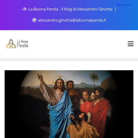
Skip
La Buona Parola - il blog di Alessandro Ginotta
to
content
alessandro.ginotta@labuonaparola.it