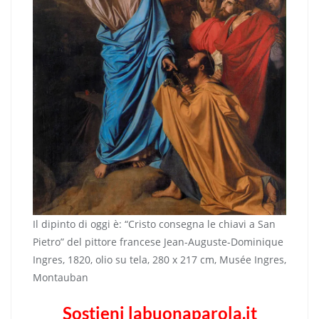
Il dipinto di oggi è: “Cristo consegna le chiavi a San
Pietro” del pittore francese Jean-Auguste-Dominique
Ingres, 1820, olio su tela, 280 x 217 cm, Musée Ingres,
Montauban
Sostieni labuonaparola.it