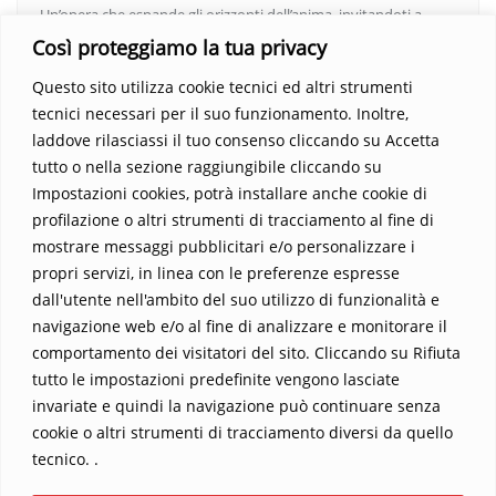
Un’opera che espande gli orizzonti dell’anima, invitandoti a
vedere oltre i confini del conosciuto. Scopri un mondo in cui
Così proteggiamo la tua privacy
fede e realtà si fondono, rendendo ogni pagina un’esperienza
Questo sito utilizza cookie tecnici ed altri strumenti
indimenticabile.
Non perdere l’occasione di immergerti in
tecnici necessari per il suo funzionamento. Inoltre,
questo viaggio straordinario. Acquista il libro e lascia che la
laddove rilasciassi il tuo consenso cliccando su Accetta
Parola trasformi la tua vita
.
tutto o nella sezione raggiungibile cliccando su
Impostazioni cookies, potrà installare anche cookie di
profilazione o altri strumenti di tracciamento al fine di
mostrare messaggi pubblicitari e/o personalizzare i
propri servizi, in linea con le preferenze espresse
dall'utente nell'ambito del suo utilizzo di funzionalità e
navigazione web e/o al fine di analizzare e monitorare il
comportamento dei visitatori del sito. Cliccando su Rifiuta
tutto le impostazioni predefinite vengono lasciate
Home
Contatti
invariate e quindi la navigazione può continuare senza
cookie o altri strumenti di tracciamento diversi da quello
Sostieni La Buona Parola – dona 5 €, 10 €, 25 €… il tuo contributo
tecnico. .
conta
Chi sono? Alessandro Ginotta, scrittore