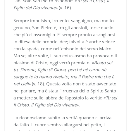
Dio. Solo San Pietro risponde: «
Tu sei il Cristo, il
Figlio del Dio vivente
» (v. 16).
Sempre impulsivo, irruento, sanguigno, ma molto
genuino, San Pietro è, tra gli apostoli, forse quello
che più ci assomiglia. E’ sempre pronto a scagliarsi
in difesa delle proprie idee; talvolta è anche veloce
con la spada, come nell’episodio del servo Malco.
Ma se, altre volte, il suo entusiasmo ha provocato il
biasimo di Cristo, oggi verrà premiato: «
Beato sei
tu, Simone, figlio di Giona, perché né carne né
sangue te lo hanno rivelato, ma il Padre mio che è
nei cieli
» (v. 18). Questa volta non è stato avventato
nel parlare, ma è stata l’irruenza dello Spirito Santo
a mettere sulle labbra dell’apostolo la verità: «
Tu sei
il Cristo, il Figlio del Dio vivente
».
La riconosciamo subito la verità quando ci arriva
dall’alto. Il cuore sembra allargarsi nel petto, i