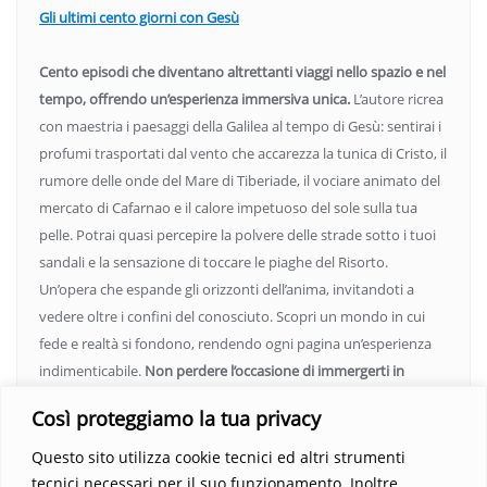
Gli ultimi cento giorni con Gesù
Cento episodi che diventano altrettanti viaggi nello spazio e nel
tempo, offrendo un’esperienza immersiva unica.
L’autore ricrea
con maestria i paesaggi della Galilea al tempo di Gesù: sentirai i
profumi trasportati dal vento che accarezza la tunica di Cristo, il
rumore delle onde del Mare di Tiberiade, il vociare animato del
mercato di Cafarnao e il calore impetuoso del sole sulla tua
pelle. Potrai quasi percepire la polvere delle strade sotto i tuoi
sandali e la sensazione di toccare le piaghe del Risorto.
Un’opera che espande gli orizzonti dell’anima, invitandoti a
vedere oltre i confini del conosciuto. Scopri un mondo in cui
fede e realtà si fondono, rendendo ogni pagina un’esperienza
indimenticabile.
Non perdere l’occasione di immergerti in
questo viaggio straordinario. Acquista il libro e lascia che la
Così proteggiamo la tua privacy
Parola trasformi la tua vita
.
Questo sito utilizza cookie tecnici ed altri strumenti
tecnici necessari per il suo funzionamento. Inoltre,