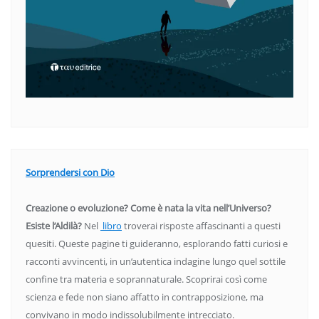
Sorprendersi con Dio
Creazione o evoluzione? Come è nata la vita nell’Universo?
Esiste l’Aldilà?
Nel
libro
troverai risposte affascinanti a questi
quesiti. Queste pagine ti guideranno, esplorando fatti curiosi e
racconti avvincenti, in un’autentica indagine lungo quel sottile
confine tra materia e soprannaturale. Scoprirai così come
scienza e fede non siano affatto in contrapposizione, ma
convivano in modo indissolubilmente intrecciato.