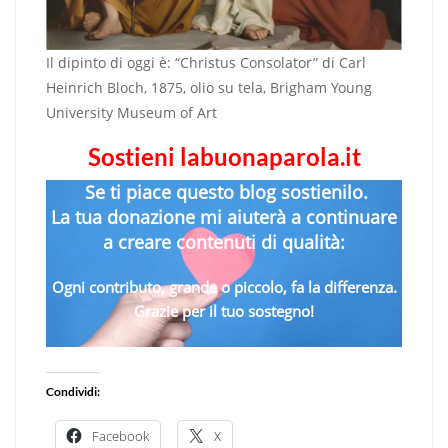
Il dipinto di oggi è: “Christus Consolator” di Carl
Heinrich Bloch, 1875, olio su tela, Brigham Young
University Museum of Art
Sostieni labuonaparola.it
Se ti piace questo blog sostienilo.
La tua donazione mi aiuterà a continuare
a creare contenuti di qualità:
Ogni contributo, grande o piccolo, fa la differenza.
Grazie per il tuo sostegno!
Condividi:
Facebook
X