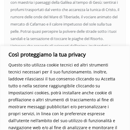
con maestria i paesaggi della Galilea al tempo di Gesù: sentirai i
profumi trasportati dal vento che accarezza la tunica di Cristo, il
rumore delle onde del Mare di Tiberiade, il vociare animato del
mercato di Cafarnao e il calore impetuoso del sole sulla tua
pelle. Potrai quasi percepire la polvere delle strade sotto i tuoi
sandali e la sensazione di toccare le piaghe del Risorto.
Un’opera che espande gli orizzonti dell’anima, invitandoti a
vedere oltre i confini del conosciuto. Scopri un mondo in cui
Così proteggiamo la tua privacy
fede e realtà si fondono, rendendo ogni pagina un’esperienza
Questo sito utilizza cookie tecnici ed altri strumenti
indimenticabile.
Non perdere l’occasione di immergerti in
tecnici necessari per il suo funzionamento. Inoltre,
questo viaggio straordinario. Acquista il libro e lascia che la
laddove rilasciassi il tuo consenso cliccando su Accetta
Parola trasformi la tua vita
.
tutto o nella sezione raggiungibile cliccando su
Impostazioni cookies, potrà installare anche cookie di
profilazione o altri strumenti di tracciamento al fine di
mostrare messaggi pubblicitari e/o personalizzare i
propri servizi, in linea con le preferenze espresse
dall'utente nell'ambito del suo utilizzo di funzionalità e
navigazione web e/o al fine di analizzare e monitorare il