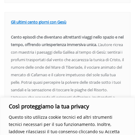
Gli ultimi cento giorni con Gesù
Cento episodi che diventano altrettanti viaggi nello spazio e nel
tempo, offrendo un’esperienza immersiva unica.
L’autore ricrea
con maestria i paesaggi della Galilea al tempo di Gesù: sentirai i
profumi trasportati dal vento che accarezza la tunica di Cristo, il
rumore delle onde del Mare di Tiberiade, il vociare animato del
mercato di Cafarnao e il calore impetuoso del sole sulla tua
pelle. Potrai quasi percepire la polvere delle strade sotto i tuoi
sandali e la sensazione di toccare le piaghe del Risorto.
Un’opera che espande gli orizzonti dell’anima, invitandoti a
vedere oltre i confini del conosciuto. Scopri un mondo in cui
Così proteggiamo la tua privacy
fede e realtà si fondono, rendendo ogni pagina un’esperienza
Questo sito utilizza cookie tecnici ed altri strumenti
indimenticabile.
Non perdere l’occasione di immergerti in
tecnici necessari per il suo funzionamento. Inoltre,
questo viaggio straordinario. Acquista il libro e lascia che la
laddove rilasciassi il tuo consenso cliccando su Accetta
Parola trasformi la tua vita
.