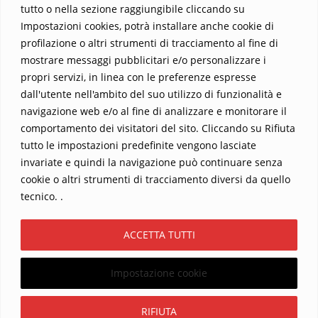
tutto o nella sezione raggiungibile cliccando su
Impostazioni cookies, potrà installare anche cookie di
profilazione o altri strumenti di tracciamento al fine di
mostrare messaggi pubblicitari e/o personalizzare i
propri servizi, in linea con le preferenze espresse
dall'utente nell'ambito del suo utilizzo di funzionalità e
navigazione web e/o al fine di analizzare e monitorare il
comportamento dei visitatori del sito. Cliccando su Rifiuta
tutto le impostazioni predefinite vengono lasciate
Home
Contatti
invariate e quindi la navigazione può continuare senza
cookie o altri strumenti di tracciamento diversi da quello
Sostieni La Buona Parola – dona 5 €, 10 €, 25 €… il tuo contributo
tecnico. .
conta
Chi sono? Alessandro Ginotta, scrittore
ACCETTA TUTTI
I viaggi dell’anima
Catechesi
Libri
Informativa Privacy
Impostazione cookie
Copyright ©2026 La buona Parola . All rights reserved.
Powered by
WordPress
&
Designed by
Bizberg Themes
Iscriviti
RIFIUTA