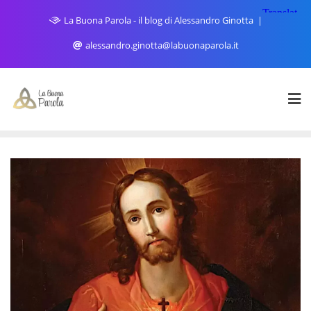
Skip
La Buona Parola - il blog di Alessandro Ginotta
to
content
alessandro.ginotta@labuonaparola.it