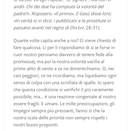
andò. Chi dei due ha compiuto la volontà del
padre?». Risposero: «Il primo». E Gesù disse loro:
«In verità io vi dico: i pubblicani e le prostitute vi
passano avanti nel regno di Dio
(vv. 28-31).
Quante volte capita anche a noi? Ci viene chiesto di
fare qualcosa. Lì per lì rispondiamo di sì (e forse in
cuor nostro pensiamo davvero di tenere fede alla
promessa), ma poi la nostra volontà vacilla al
primo alito di vento e ce ne dimentichiamo. O, nei
casi peggiori, ce ne ricordiamo, ma liquidiamo ogni
senso di colpa con una scrollata di spalle. Io spero
che questa condizione si verifichi il più raramente
possibile, ma… è una reazione congeniale al nostro
essere fragili. E umani. Le mille preoccupazioni, gli
impegni sempre più pressanti, fanno sì che la
nostra scala delle priorità non sempre rispetti i
nostri buoni propositi.