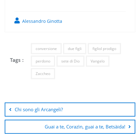
Alessandro Ginotta
conversione
due figli
figliol prodigo
Tags :
perdono
sete di Dio
Vangelo
Zaccheo
Navigazione
articoli
Chi sono gli Arcangeli?
Guai a te, Corazìn, guai a te, Betsàida!