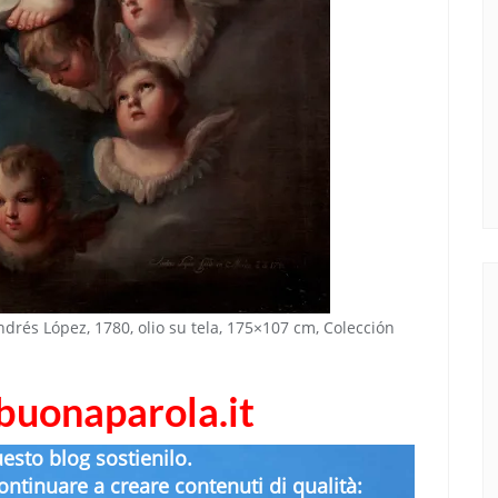
 Andrés López, 1780, olio su tela, 175×107 cm, Colección
abuonaparola.it
uesto blog sostienilo.
ntinuare a creare contenuti di qualità: