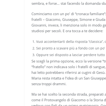
sembra, e forse… stai facendo la domanda sba
Cominciamo con un po’ di “cronaca familiare”:
fratelli – Giacomo, Giuseppe, Simone e Giuda 
Giovanni, invece, li menziona solo in modo gen
studiosi per secoli. E ora tocca a te decidere:
Vuoi accontentarti della risposta “classica”,
Sei pronto a scavare più a fondo con un po’ 
Oppure sei disposto a lasciar perdere tutt
Se scegli la prima opzione, ecco la versione “tr
“fratello” non indicava solo i fratelli di sangu
hai letto potrebbero riferirsi ai cugini di Gesù
Maria resta intatta e l’idea di un San Giusepp
senza troppi drammi.
Ma se hai scelto la seconda strada, preparati a
come il Protovangelo di Giacomo o la Storia 
vedovo con figli da un primo matrimonio. Gossi