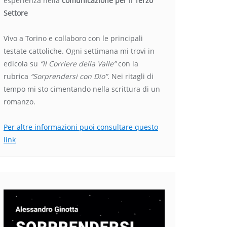
esperienza nella
comunicazione per il Terzo
Settore
Vivo a Torino e collaboro con le principali
testate cattoliche. Ogni settimana mi trovi in
edicola su
“Il Corriere della Valle”
con la
rubrica
“Sorprendersi con Dio”
. Nei ritagli di
tempo mi sto cimentando nella scrittura di un
romanzo.
Per altre informazioni puoi consultare questo
link