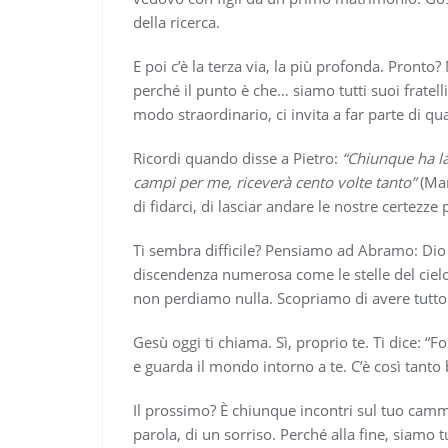
della ricerca.
E poi c’è la terza via, la più profonda. Pronto?
perché il punto è che… siamo tutti suoi fratelli 
modo straordinario, ci invita a far parte di q
Ricordi quando disse a Pietro:
“Chiunque ha las
campi per me, riceverà cento volte tanto”
(Mar
di fidarci, di lasciar andare le nostre certezz
Ti sembra difficile? Pensiamo ad Abramo: Dio g
discendenza numerosa come le stelle del cielo
non perdiamo nulla. Scopriamo di avere tutto
Gesù oggi ti chiama. Sì, proprio te. Ti dice: “Fo
e guarda il mondo intorno a te. C’è così tanto 
Il prossimo? È chiunque incontri sul tuo cam
parola, di un sorriso. Perché alla fine, siamo tut