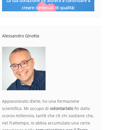
La tua donazione mi aiuterà a continuare a
creare contenuti di qualità:
Alessandro Ginotta
Appassionato d’arte, ho una formazione
scientifica. Mi occupo di
volontariato
fin dallo
scorso millennio, tant’è che c’è chi sostiene che,
nel frattempo, io abbia accumulato una certa