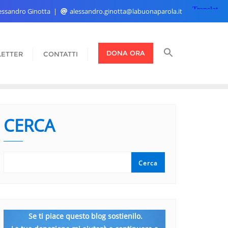
Alessandro Ginotta
alessandro.ginotta@labuonaparola.it
DONA ORA
ETTER
CONTATTI
CERCA
Cerca
Se ti piace questo blog sostienilo.