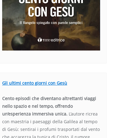
Gli ultimi cento giorni con Gesù
Cento episodi che diventano altrettanti viaggi
nello spazio e nel tempo, offrendo
un’esperienza immersiva unica.
L’autore ricrea
con maestria i paesaggi della Galilea al tempo
di Gesù: sentirai i profumi trasportati dal vento
che accarezza la tunica di Cristo, il rumore