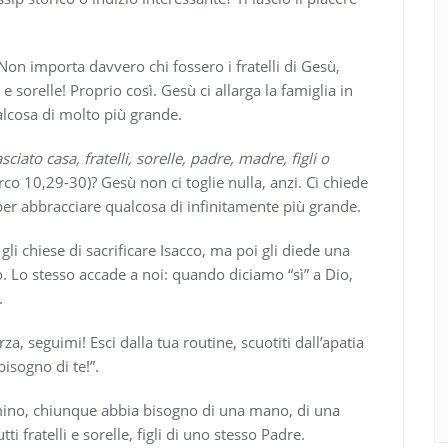
 Non importa davvero chi fossero i fratelli di Gesù,
e sorelle! Proprio così. Gesù ci allarga la famiglia in
ualcosa di molto più grande.
ciato casa, fratelli, sorelle, padre, madre, figli o
co 10,29-30)? Gesù non ci toglie nulla, anzi. Ci chiede
e per abbracciare qualcosa di infinitamente più grande.
li chiese di sacrificare Isacco, ma poi gli diede una
. Lo stesso accade a noi: quando diciamo “sì” a Dio,
.
rza, seguimi! Esci dalla tua routine, scuotiti dall’apatia
bisogno di te!”.
mino, chiunque abbia bisogno di una mano, di una
ti fratelli e sorelle, figli di uno stesso Padre.