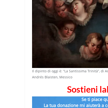
Il dipinto di oggi è: “La Santissima Trinità”, di
Andrés Blaisten, Messico
Sostieni l
Se ti piace q
La tua donazione mi aiuterà a co