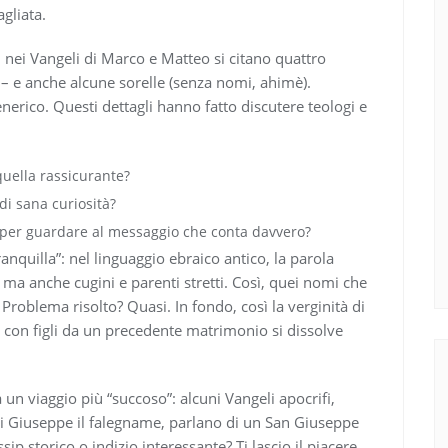
gliata.
 nei Vangeli di Marco e Matteo si citano quattro
– e anche alcune sorelle (senza nomi, ahimè).
erico. Questi dettagli hanno fatto discutere teologi e
 quella rassicurante?
di sana curiosità?
o per guardare al messaggio che conta davvero?
anquilla”: nel linguaggio ebraico antico, la parola
e, ma anche cugini e parenti stretti. Così, quei nomi che
. Problema risolto? Quasi. In fondo, così la verginità di
e con figli da un precedente matrimonio si dissolve
 un viaggio più “succoso”: alcuni Vangeli apocrifi,
di Giuseppe il falegname, parlano di un San Giuseppe
p storico o indizio interessante? Ti lascio il piacere