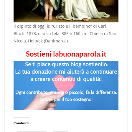
Il dipinto di oggi è: “Cristo e il bambino” di Carl
Bloch, 1873, olio su tela, 385 × 160 cm, Chiesa di San
Nicola, Holbæk (Danimarca)
Sostieni labuonaparola.it
Se ti piace questo blog sostienilo.
La tua donazione mi aiuterà a continuare
a creare contenuti di qualità:
Ogni contributo, grande o piccolo, fa la differenza.
Grazie per il tuo sostegno!
Condividi: