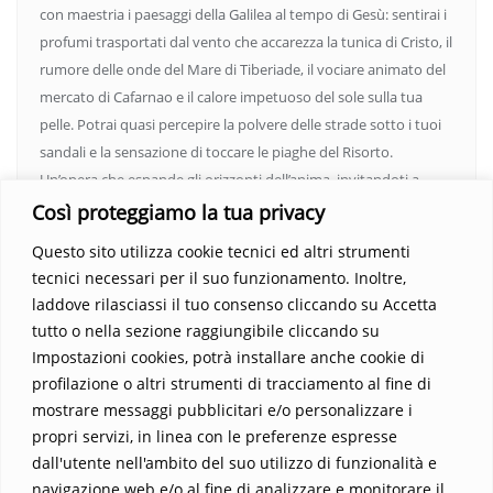
con maestria i paesaggi della Galilea al tempo di Gesù: sentirai i
profumi trasportati dal vento che accarezza la tunica di Cristo, il
rumore delle onde del Mare di Tiberiade, il vociare animato del
mercato di Cafarnao e il calore impetuoso del sole sulla tua
pelle. Potrai quasi percepire la polvere delle strade sotto i tuoi
sandali e la sensazione di toccare le piaghe del Risorto.
Un’opera che espande gli orizzonti dell’anima, invitandoti a
vedere oltre i confini del conosciuto. Scopri un mondo in cui
Così proteggiamo la tua privacy
fede e realtà si fondono, rendendo ogni pagina un’esperienza
Questo sito utilizza cookie tecnici ed altri strumenti
indimenticabile.
Non perdere l’occasione di immergerti in
tecnici necessari per il suo funzionamento. Inoltre,
questo viaggio straordinario. Acquista il libro e lascia che la
laddove rilasciassi il tuo consenso cliccando su Accetta
Parola trasformi la tua vita
.
tutto o nella sezione raggiungibile cliccando su
Impostazioni cookies, potrà installare anche cookie di
profilazione o altri strumenti di tracciamento al fine di
mostrare messaggi pubblicitari e/o personalizzare i
propri servizi, in linea con le preferenze espresse
dall'utente nell'ambito del suo utilizzo di funzionalità e
navigazione web e/o al fine di analizzare e monitorare il