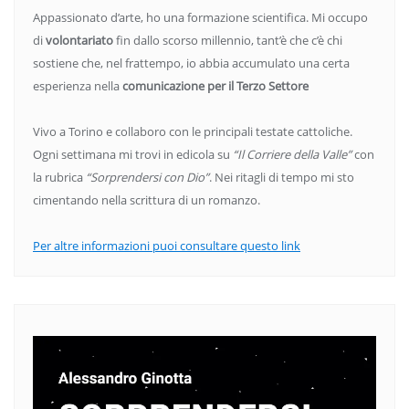
Appassionato d’arte, ho una formazione scientifica. Mi occupo
di
volontariato
fin dallo scorso millennio, tant’è che c’è chi
sostiene che, nel frattempo, io abbia accumulato una certa
esperienza nella
comunicazione per il Terzo Settore
Vivo a Torino e collaboro con le principali testate cattoliche.
Ogni settimana mi trovi in edicola su
“Il Corriere della Valle”
con
la rubrica
“Sorprendersi con Dio”
. Nei ritagli di tempo mi sto
cimentando nella scrittura di un romanzo.
Per altre informazioni puoi consultare questo link