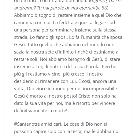
di tutti loro, con un’altra domanda:
«Signore, da chi
andremo? Tu hai parole di vita eterna»
(v. 68).
Abbiamo bisogno di restare insieme a quel Dio che
cammina con noi. La fedeltà è questa: legarsi ad
una persona per camminare insieme sulla stessa
strada. Lo fanno gli sposi. Lo fa l’umanità che sposa
Gesù. Tutto quello che abbiamo nel mondo non
sazia la nostra sete d’infinito finchè ci ostiniamo a
restare soli. Noi abbiamo bisogno di Gesù, di stare
insieme a Lui, di nutrirci della sua Parola. Perché
più gli restiamo vicino, più cresce il nostro
desiderio di rimanere con Lui. E così, ancora una
volta, Dio vince in modo per noi incomprensibile.
Gesù è morto al nostro posto! Cristo non solo ha
dato la sua vita per noi, ma è risorto per vincere
definitivamente la morte!
#Santanotte amici cari. Le cose di Dio non si
possono capire solo con la testa, ma le dobbiamo