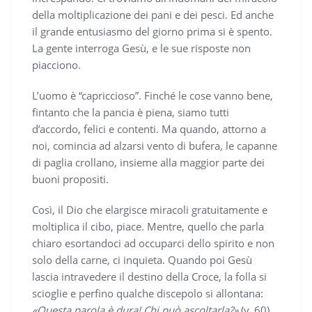
della moltiplicazione dei pani e dei pesci. Ed anche
il grande entusiasmo del giorno prima si è spento.
La gente interroga Gesù, e le sue risposte non
piacciono.
L’uomo è “capriccioso”. Finché le cose vanno bene,
fintanto che la pancia è piena, siamo tutti
d’accordo, felici e contenti. Ma quando, attorno a
noi, comincia ad alzarsi vento di bufera, le capanne
di paglia crollano, insieme alla maggior parte dei
buoni propositi.
Così, il Dio che elargisce miracoli gratuitamente e
moltiplica il cibo, piace. Mentre, quello che parla
chiaro esortandoci ad occuparci dello spirito e non
solo della carne, ci inquieta. Quando poi Gesù
lascia intravedere il destino della Croce, la folla si
scioglie e perfino qualche discepolo si allontana:
«Questa parola è dura! Chi può ascoltarla?»
(v. 60).