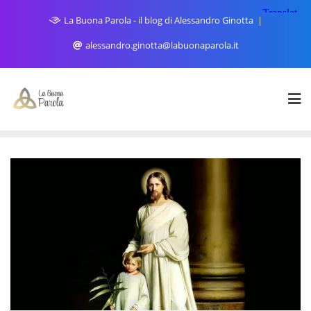
Skip
La Buona Parola - il blog di Alessandro Ginotta
to
content
alessandro.ginotta@labuonaparola.it