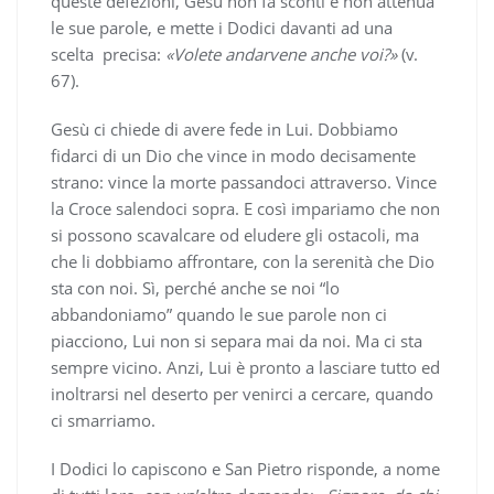
queste defezioni, Gesù non fa sconti e non attenua
le sue parole, e mette i Dodici davanti ad una
scelta precisa:
«Volete andarvene anche voi?»
(v.
67).
Gesù ci chiede di avere fede in Lui. Dobbiamo
fidarci di un Dio che vince in modo decisamente
strano: vince la morte passandoci attraverso. Vince
la Croce salendoci sopra. E così impariamo che non
si possono scavalcare od eludere gli ostacoli, ma
che li dobbiamo affrontare, con la serenità che Dio
sta con noi. Sì, perché anche se noi “lo
abbandoniamo” quando le sue parole non ci
piacciono, Lui non si separa mai da noi. Ma ci sta
sempre vicino. Anzi, Lui è pronto a lasciare tutto ed
inoltrarsi nel deserto per venirci a cercare, quando
ci smarriamo.
I Dodici lo capiscono e San Pietro risponde, a nome