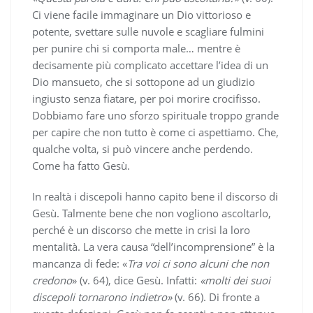
Ci viene facile immaginare un Dio vittorioso e
potente, svettare sulle nuvole e scagliare fulmini
per punire chi si comporta male… mentre è
decisamente più complicato accettare l’idea di un
Dio mansueto, che si sottopone ad un giudizio
ingiusto senza fiatare, per poi morire crocifisso.
Dobbiamo fare uno sforzo spirituale troppo grande
per capire che non tutto è come ci aspettiamo. Che,
qualche volta, si può vincere anche perdendo.
Come ha fatto Gesù.
In realtà i discepoli hanno capito bene il discorso di
Gesù. Talmente bene che non vogliono ascoltarlo,
perché è un discorso che mette in crisi la loro
mentalità. La vera causa “dell’incomprensione” è la
mancanza di fede: «
Tra voi ci sono alcuni che non
credono
» (v. 64), dice Gesù. Infatti:
«molti dei suoi
discepoli tornarono indietro»
(v. 66). Di fronte a