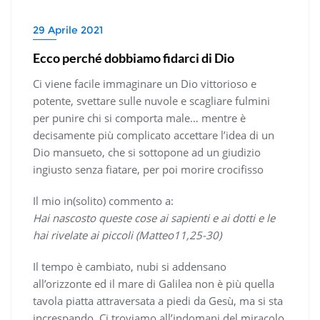
29 Aprile 2021
Ecco perché dobbiamo fidarci di Dio
Ci viene facile immaginare un Dio vittorioso e
potente, svettare sulle nuvole e scagliare fulmini
per punire chi si comporta male… mentre è
decisamente più complicato accettare l’idea di un
Dio mansueto, che si sottopone ad un giudizio
ingiusto senza fiatare, per poi morire crocifisso
Il mio in(solito) commento a:
Hai nascosto queste cose ai sapienti e ai dotti e le
hai rivelate ai piccoli (Matteo11,25-30)
Il tempo è cambiato, nubi si addensano
all’orizzonte ed il mare di Galilea non è più quella
tavola piatta attraversata a piedi da Gesù, ma si sta
increspando. Ci troviamo all’indomani del miracolo