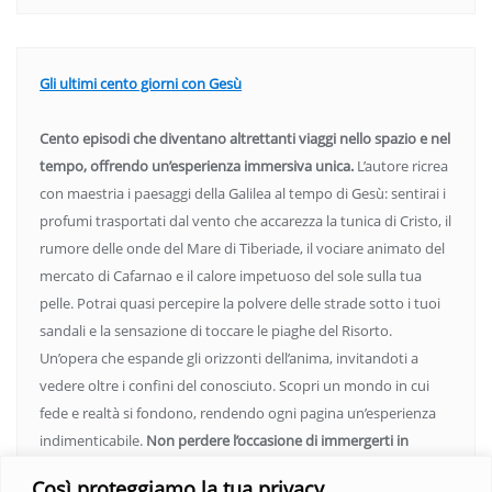
Gli ultimi cento giorni con Gesù
Cento episodi che diventano altrettanti viaggi nello spazio e nel
tempo, offrendo un’esperienza immersiva unica.
L’autore ricrea
con maestria i paesaggi della Galilea al tempo di Gesù: sentirai i
profumi trasportati dal vento che accarezza la tunica di Cristo, il
rumore delle onde del Mare di Tiberiade, il vociare animato del
mercato di Cafarnao e il calore impetuoso del sole sulla tua
pelle. Potrai quasi percepire la polvere delle strade sotto i tuoi
sandali e la sensazione di toccare le piaghe del Risorto.
Un’opera che espande gli orizzonti dell’anima, invitandoti a
vedere oltre i confini del conosciuto. Scopri un mondo in cui
fede e realtà si fondono, rendendo ogni pagina un’esperienza
indimenticabile.
Non perdere l’occasione di immergerti in
questo viaggio straordinario. Acquista il libro e lascia che la
Così proteggiamo la tua privacy