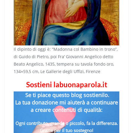
Il dipinto di oggi è: “Madonna col Bambino in trono”,
di Guido di Pietro, poi Fra’ Giovanni Angelico detto
Beato Angelico, 1435, tempera su tavola fondo oro,
134×59,5 cm, Le Gallerie degli Uffizi, Firenze
Sostieni labuonaparola.it
Se ti piace questo blog sostienilo.
La tua donazione mi aiuterà a continuare
a creare contenuti di qualità:
Ogni contributo, grande o piccolo, fa la differenza.
Grazie per il tuo sostegno!