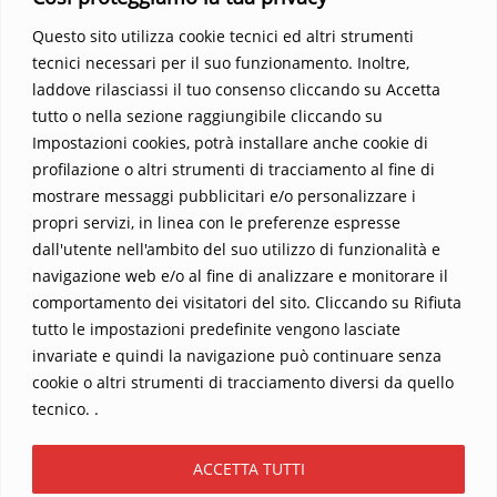
Parola trasformi la tua vita
.
Questo sito utilizza cookie tecnici ed altri strumenti
tecnici necessari per il suo funzionamento. Inoltre,
laddove rilasciassi il tuo consenso cliccando su Accetta
tutto o nella sezione raggiungibile cliccando su
Impostazioni cookies, potrà installare anche cookie di
profilazione o altri strumenti di tracciamento al fine di
mostrare messaggi pubblicitari e/o personalizzare i
propri servizi, in linea con le preferenze espresse
Home
Contatti
dall'utente nell'ambito del suo utilizzo di funzionalità e
navigazione web e/o al fine di analizzare e monitorare il
Sostieni La Buona Parola – dona 5 €, 10 €, 25 €… il tuo contributo
comportamento dei visitatori del sito. Cliccando su Rifiuta
conta
tutto le impostazioni predefinite vengono lasciate
Chi sono? Alessandro Ginotta, scrittore
invariate e quindi la navigazione può continuare senza
I viaggi dell’anima
Catechesi
Libri
cookie o altri strumenti di tracciamento diversi da quello
Informativa Privacy
tecnico. .
Copyright ©2026 La buona Parola . All rights reserved.
ACCETTA TUTTI
Powered by
WordPress
&
Designed by
Bizberg Themes