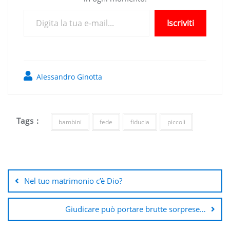
Digita la tua e-mail...
Iscriviti
Alessandro Ginotta
Tags :
bambini
fede
fiducia
piccoli
Navigazione
articoli
Nel tuo matrimonio c’è Dio?
Giudicare può portare brutte sorprese…