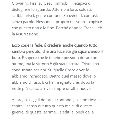
Giovanni. Fissi su Gesù, immobili, incapaci di
distogliere lo sguardo. Attorno a loro, soldati,
scribi, farisei, gente comune. Spaventati, confusi,
senza parole. Nessuno – proprio nessuno – capisce
che questo non è la fine. Perché dopo la Croce… c’è
la Risurrezione.
Ecco cos’è la fede. È credere, anche quando tutto
sembra perduto
,
che una luce sta già squarciando il
buio
. È sapere che le tenebre possono durare un
attimo, ma la vittoria è già stata scritta. Cristo l’ha
conquistata per noi. Su quella Croce dove lo
abbiamo inchiodato. Dietro quel masso dove lo
abbiamo chiuso. E ci ha insegnato che, dopo la
notte più scura, arriva sempre un’alba nuova.
Allora, se oggi il dolore ti confonde, se non riesci a
capire il senso di tutto questo male, di queste
guerre, di queste lacrime… siediti ai piedi della