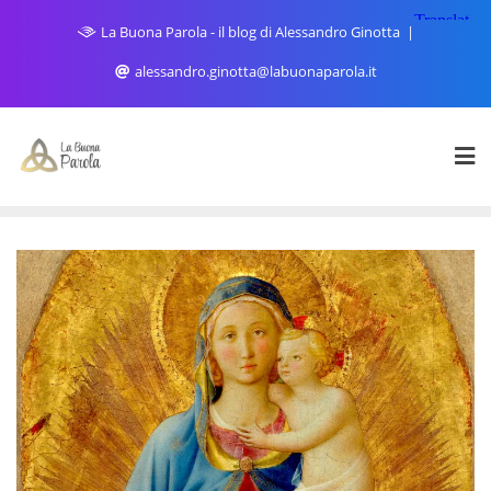
Skip
La Buona Parola - il blog di Alessandro Ginotta
to
content
alessandro.ginotta@labuonaparola.it