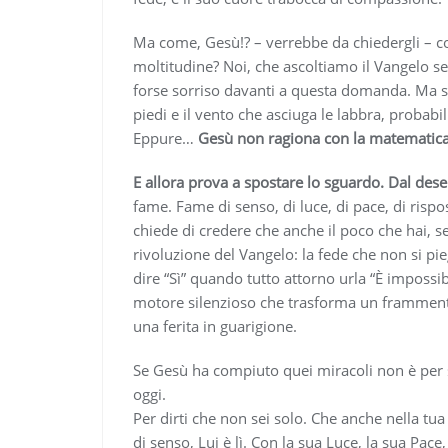
Ma come, Gesù!? – verrebbe da chiedergli – c
moltitudine? Noi, che ascoltiamo il Vangelo s
forse sorriso davanti a questa domanda. Ma se 
piedi e il vento che asciuga le labbra, prob
Eppure…
Gesù non ragiona con la matematica d
E allora prova a spostare lo sguardo. Dal dese
fame. Fame di senso, di luce, di pace, di risposte
chiede di credere che anche il poco che hai, s
rivoluzione del Vangelo: la fede che non si pieg
dire “Sì” quando tutto attorno urla “È impossibi
motore silenzioso che trasforma un framment
una ferita in guarigione.
Se Gesù ha compiuto quei miracoli non è per st
oggi.
Per dirti che non sei solo. Che anche nella tua
di senso, Lui è lì. Con la sua Luce, la sua Pace