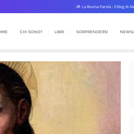
La Buona Parola - il blog di 
OME
CHI SONO?
LIBRI
SORPRENDERSI
NEWSL