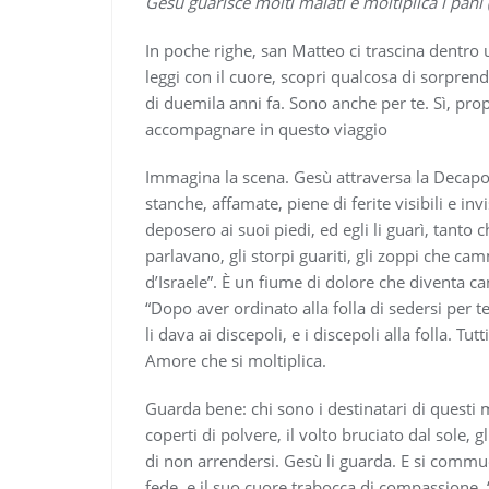
Gesù guarisce molti malati e moltiplica i pani
In poche righe, san Matteo ci trascina dentro 
leggi con il cuore, scopri qualcosa di sorpre
di duemila anni fa. Sono anche per te. Sì, propr
accompagnare in questo viaggio
Immagina la scena. Gesù attraversa la Decapol
stanche, affamate, piene di ferite visibili e invis
deposero ai suoi piedi, ed egli li guarì, tanto 
parlavano, gli storpi guariti, gli zoppi che ca
d’Israele”. È un fiume di dolore che diventa ca
“Dopo aver ordinato alla folla di sedersi per ter
li dava ai discepoli, e i discepoli alla folla. T
Amore che si moltiplica.
Guarda bene: chi sono i destinatari di questi m
coperti di polvere, il volto bruciato dal sole, 
di non arrendersi. Gesù li guarda. E si commuo
fede, e il suo cuore trabocca di compassione. “