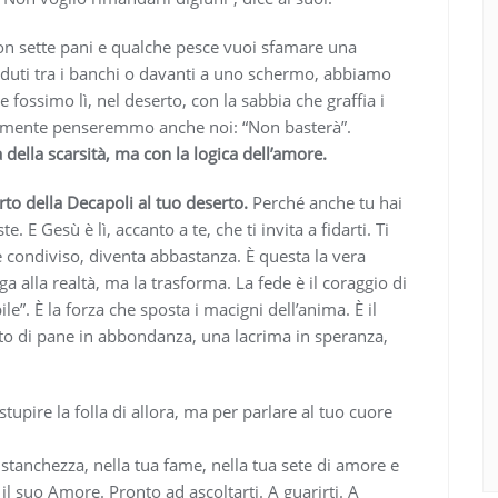
on sette pani e qualche pesce vuoi sfamare una
eduti tra i banchi o davanti a uno schermo, abbiamo
fossimo lì, nel deserto, con la sabbia che graffia i
abilmente penseremmo anche noi: “Non basterà”.
ella scarsità, ma con la logica dell’amore.
rto della Decapoli al tuo deserto.
Perché anche tu hai
. E Gesù è lì, accanto a te, che ti invita a fidarti. Ti
e condiviso, diventa abbastanza. È questa la vera
a alla realtà, ma la trasforma. La fede è il coraggio di
le”. È la forza che sposta i macigni dell’anima. È il
o di pane in abbondanza, una lacrima in speranza,
upire la folla di allora, ma per parlare al tuo cuore
 stanchezza, nella tua fame, nella tua sete di amore e
, il suo Amore. Pronto ad ascoltarti. A guarirti. A