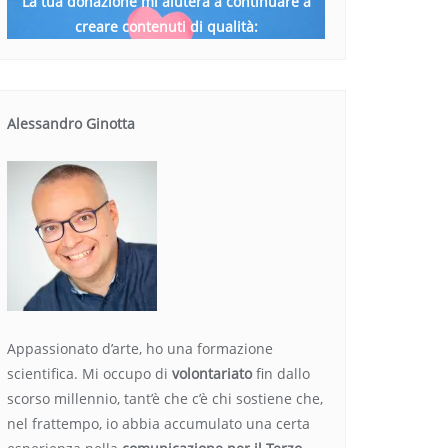
La tua donazione mi aiuterà a continuare a
creare contenuti di qualità:
Alessandro Ginotta
Appassionato d’arte, ho una formazione
scientifica. Mi occupo di
volontariato
fin dallo
scorso millennio, tant’è che c’è chi sostiene che,
nel frattempo, io abbia accumulato una certa