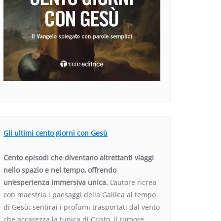
Gli ultimi cento giorni con Gesù
Cento episodi che diventano altrettanti viaggi
nello spazio e nel tempo, offrendo
un’esperienza immersiva unica.
L’autore ricrea
con maestria i paesaggi della Galilea al tempo
di Gesù: sentirai i profumi trasportati dal vento
che accarezza la tunica di Cristo, il rumore