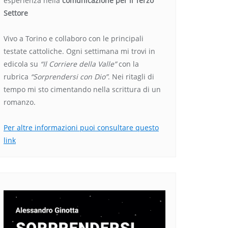
esperienza nella
comunicazione per il Terzo
Settore
Vivo a Torino e collaboro con le principali
testate cattoliche. Ogni settimana mi trovi in
edicola su
“Il Corriere della Valle”
con la
rubrica
“Sorprendersi con Dio”
. Nei ritagli di
tempo mi sto cimentando nella scrittura di un
romanzo.
Per altre informazioni puoi consultare questo
link