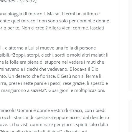
 (Matteo 15,29-37).
una pioggia di miracoli. Ma se ti fermi un attimo e
ndente: quei miracoli non sono solo per uomini e donne
io per te. Non ci credi? Allora vieni con me, lasciati
i, e attorno a Lui si muove una folla di persone
ibili. “Zoppi, storpi, ciechi, sordi e molti altri malati; li
che la folla era piena di stupore nel vedere i muti che
mminavano e i ciechi che vedevano. E lodava il Dio
nto. Un deserto che fiorisce. E Gesù non si ferma lì:
ra, prese i sette pani e i pesci, rese grazie, li spezzò e
utti mangiarono a sazietà”. Guarigioni e moltiplicazioni.
iracoli? Uomini e donne vestiti di stracci, con i piedi
gli occhi stanchi di speranza eppure accesi dal desiderio
ve. Li ha visti camminare per giorni, spinti solo dalla
Non voglio rimandarli digiuni”, dice ai suoi.