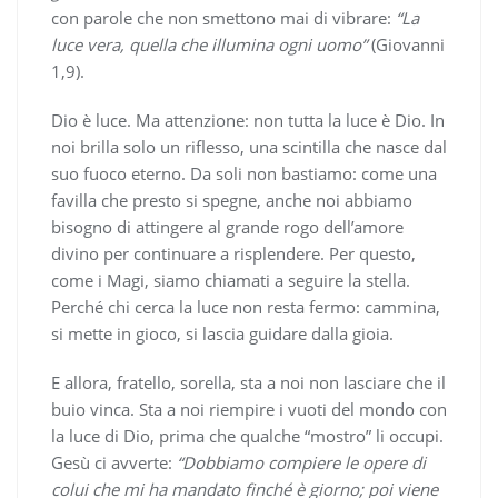
con parole che non smettono mai di vibrare:
“La
luce vera, quella che illumina ogni uomo”
(Giovanni
1,9).
Dio è luce. Ma attenzione: non tutta la luce è Dio. In
noi brilla solo un riflesso, una scintilla che nasce dal
suo fuoco eterno. Da soli non bastiamo: come una
favilla che presto si spegne, anche noi abbiamo
bisogno di attingere al grande rogo dell’amore
divino per continuare a risplendere. Per questo,
come i Magi, siamo chiamati a seguire la stella.
Perché chi cerca la luce non resta fermo: cammina,
si mette in gioco, si lascia guidare dalla gioia.
E allora, fratello, sorella, sta a noi non lasciare che il
buio vinca. Sta a noi riempire i vuoti del mondo con
la luce di Dio, prima che qualche “mostro” li occupi.
Gesù ci avverte:
“Dobbiamo compiere le opere di
colui che mi ha mandato finché è giorno; poi viene