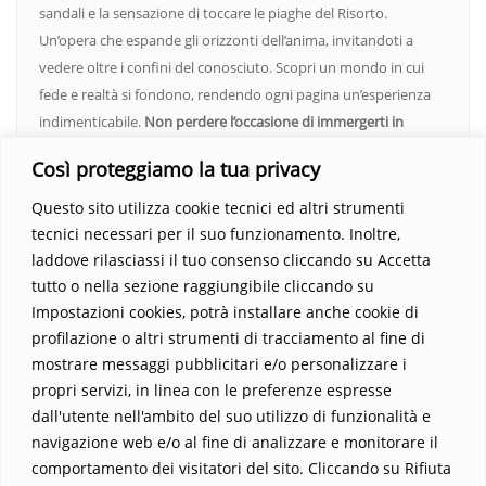
sandali e la sensazione di toccare le piaghe del Risorto.
Un’opera che espande gli orizzonti dell’anima, invitandoti a
vedere oltre i confini del conosciuto. Scopri un mondo in cui
fede e realtà si fondono, rendendo ogni pagina un’esperienza
indimenticabile.
Non perdere l’occasione di immergerti in
questo viaggio straordinario. Acquista il libro e lascia che la
Così proteggiamo la tua privacy
Parola trasformi la tua vita
.
Questo sito utilizza cookie tecnici ed altri strumenti
tecnici necessari per il suo funzionamento. Inoltre,
laddove rilasciassi il tuo consenso cliccando su Accetta
tutto o nella sezione raggiungibile cliccando su
Impostazioni cookies, potrà installare anche cookie di
profilazione o altri strumenti di tracciamento al fine di
mostrare messaggi pubblicitari e/o personalizzare i
propri servizi, in linea con le preferenze espresse
Home
Contatti
dall'utente nell'ambito del suo utilizzo di funzionalità e
navigazione web e/o al fine di analizzare e monitorare il
Sostieni La Buona Parola – dona 5 €, 10 €, 25 €… il tuo contributo
comportamento dei visitatori del sito. Cliccando su Rifiuta
conta