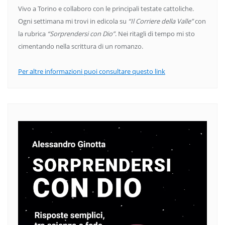
Vivo a Torino e collaboro con le principali testate cattoliche.
Ogni settimana mi trovi in edicola su
“Il Corriere della Valle”
con
la rubrica
“Sorprendersi con Dio”
. Nei ritagli di tempo mi sto
cimentando nella scrittura di un romanzo.
Per altre informazioni puoi consultare questo link