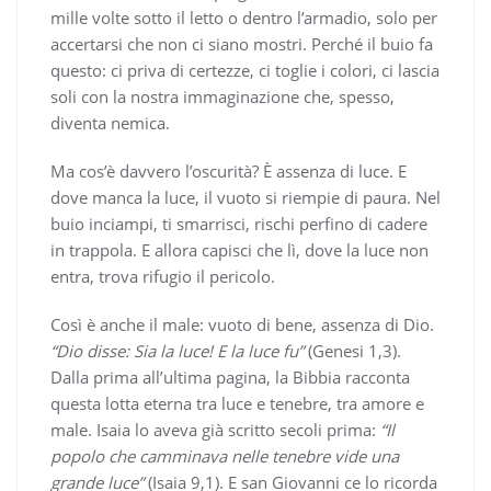
mille volte sotto il letto o dentro l’armadio, solo per
accertarsi che non ci siano mostri. Perché il buio fa
questo: ci priva di certezze, ci toglie i colori, ci lascia
soli con la nostra immaginazione che, spesso,
diventa nemica.
Ma cos’è davvero l’oscurità? È assenza di luce. E
dove manca la luce, il vuoto si riempie di paura. Nel
buio inciampi, ti smarrisci, rischi perfino di cadere
in trappola. E allora capisci che lì, dove la luce non
entra, trova rifugio il pericolo.
Così è anche il male: vuoto di bene, assenza di Dio.
“Dio disse: Sia la luce! E la luce fu”
(Genesi 1,3).
Dalla prima all’ultima pagina, la Bibbia racconta
questa lotta eterna tra luce e tenebre, tra amore e
male. Isaia lo aveva già scritto secoli prima:
“Il
popolo che camminava nelle tenebre vide una
grande luce”
(Isaia 9,1). E san Giovanni ce lo ricorda