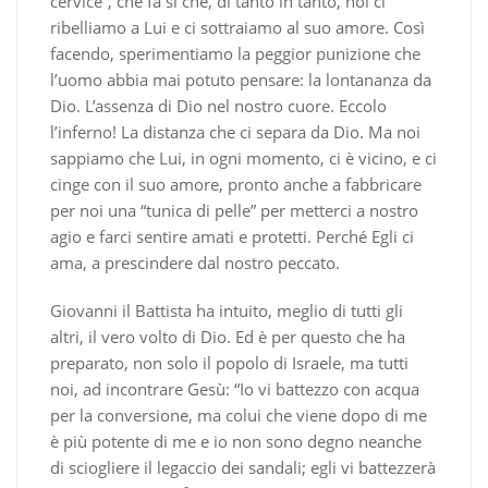
cervice”, che fa sì che, di tanto in tanto, noi ci
ribelliamo a Lui e ci sottraiamo al suo amore. Così
facendo, sperimentiamo la peggior punizione che
l’uomo abbia mai potuto pensare: la lontananza da
Dio. L’assenza di Dio nel nostro cuore. Eccolo
l’inferno! La distanza che ci separa da Dio. Ma noi
sappiamo che Lui, in ogni momento, ci è vicino, e ci
cinge con il suo amore, pronto anche a fabbricare
per noi una “tunica di pelle” per metterci a nostro
agio e farci sentire amati e protetti. Perché Egli ci
ama, a prescindere dal nostro peccato.
Giovanni il Battista ha intuito, meglio di tutti gli
altri, il vero volto di Dio. Ed è per questo che ha
preparato, non solo il popolo di Israele, ma tutti
noi, ad incontrare Gesù: “Io vi battezzo con acqua
per la conversione, ma colui che viene dopo di me
è più potente di me e io non sono degno neanche
di sciogliere il legaccio dei sandali; egli vi battezzerà