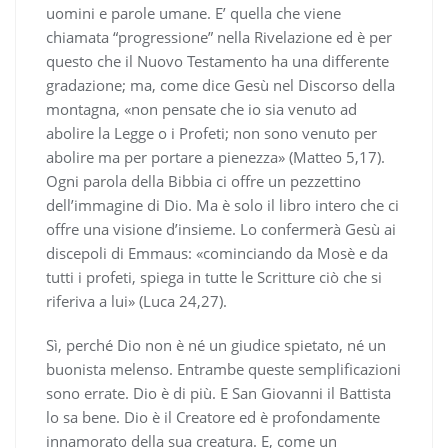
uomini e parole umane. E’ quella che viene
chiamata “progressione” nella Rivelazione ed è per
questo che il Nuovo Testamento ha una differente
gradazione; ma, come dice Gesù nel Discorso della
montagna, «non pensate che io sia venuto ad
abolire la Legge o i Profeti; non sono venuto per
abolire ma per portare a pienezza» (Matteo 5,17).
Ogni parola della Bibbia ci offre un pezzettino
dell’immagine di Dio. Ma è solo il libro intero che ci
offre una visione d’insieme. Lo confermerà Gesù ai
discepoli di Emmaus: «cominciando da Mosè e da
tutti i profeti, spiega in tutte le Scritture ciò che si
riferiva a lui» (Luca 24,27).
Sì, perché Dio non è né un giudice spietato, né un
buonista melenso. Entrambe queste semplificazioni
sono errate. Dio è di più. E San Giovanni il Battista
lo sa bene. Dio è il Creatore ed è profondamente
innamorato della sua creatura. E, come un