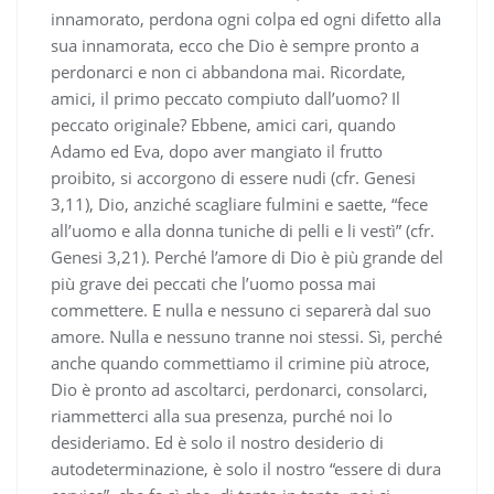
innamorato, perdona ogni colpa ed ogni difetto alla
sua innamorata, ecco che Dio è sempre pronto a
perdonarci e non ci abbandona mai. Ricordate,
amici, il primo peccato compiuto dall’uomo? Il
peccato originale? Ebbene, amici cari, quando
Adamo ed Eva, dopo aver mangiato il frutto
proibito, si accorgono di essere nudi (cfr. Genesi
3,11), Dio, anziché scagliare fulmini e saette, “fece
all’uomo e alla donna tuniche di pelli e li vestì” (cfr.
Genesi 3,21). Perché l’amore di Dio è più grande del
più grave dei peccati che l’uomo possa mai
commettere. E nulla e nessuno ci separerà dal suo
amore. Nulla e nessuno tranne noi stessi. Sì, perché
anche quando commettiamo il crimine più atroce,
Dio è pronto ad ascoltarci, perdonarci, consolarci,
riammetterci alla sua presenza, purché noi lo
desideriamo. Ed è solo il nostro desiderio di
autodeterminazione, è solo il nostro “essere di dura