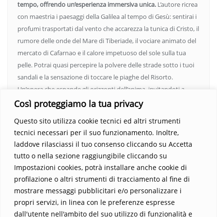
tempo, offrendo un’esperienza immersiva unica.
L’autore ricrea
con maestria i paesaggi della Galilea al tempo di Gesù: sentirai i
profumi trasportati dal vento che accarezza la tunica di Cristo, il
rumore delle onde del Mare di Tiberiade, il vociare animato del
mercato di Cafarnao e il calore impetuoso del sole sulla tua
pelle. Potrai quasi percepire la polvere delle strade sotto i tuoi
sandali e la sensazione di toccare le piaghe del Risorto.
Un’opera che espande gli orizzonti dell’anima, invitandoti a
vedere oltre i confini del conosciuto. Scopri un mondo in cui
Così proteggiamo la tua privacy
fede e realtà si fondono, rendendo ogni pagina un’esperienza
Questo sito utilizza cookie tecnici ed altri strumenti
indimenticabile.
Non perdere l’occasione di immergerti in
tecnici necessari per il suo funzionamento. Inoltre,
questo viaggio straordinario. Acquista il libro e lascia che la
laddove rilasciassi il tuo consenso cliccando su Accetta
Parola trasformi la tua vita
.
tutto o nella sezione raggiungibile cliccando su
Impostazioni cookies, potrà installare anche cookie di
profilazione o altri strumenti di tracciamento al fine di
mostrare messaggi pubblicitari e/o personalizzare i
propri servizi, in linea con le preferenze espresse
dall'utente nell'ambito del suo utilizzo di funzionalità e