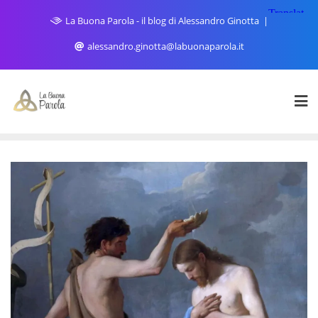
Skip
La Buona Parola - il blog di Alessandro Ginotta
to
content
alessandro.ginotta@labuonaparola.it