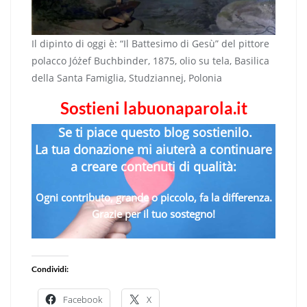
Il dipinto di oggi è: “Il Battesimo di Gesù” del pittore
polacco Jóżef Buchbinder, 1875, olio su tela, Basilica
della Santa Famiglia, Studziannej, Polonia
Sostieni labuonaparola.it
Se ti piace questo blog sostienilo.
La tua donazione mi aiuterà a continuare
a creare contenuti di qualità:
Ogni contributo, grande o piccolo, fa la differenza.
Grazie per il tuo sostegno!
Condividi:
Facebook
X