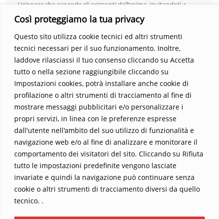
Un’opera che espande gli orizzonti dell’anima, invitandoti a
vedere oltre i confini del conosciuto. Scopri un mondo in cui
Così proteggiamo la tua privacy
fede e realtà si fondono, rendendo ogni pagina un’esperienza
Questo sito utilizza cookie tecnici ed altri strumenti
indimenticabile.
Non perdere l’occasione di immergerti in
tecnici necessari per il suo funzionamento. Inoltre,
questo viaggio straordinario. Acquista il libro e lascia che la
laddove rilasciassi il tuo consenso cliccando su Accetta
Parola trasformi la tua vita
.
tutto o nella sezione raggiungibile cliccando su
Impostazioni cookies, potrà installare anche cookie di
profilazione o altri strumenti di tracciamento al fine di
mostrare messaggi pubblicitari e/o personalizzare i
propri servizi, in linea con le preferenze espresse
dall'utente nell'ambito del suo utilizzo di funzionalità e
navigazione web e/o al fine di analizzare e monitorare il
comportamento dei visitatori del sito. Cliccando su Rifiuta
tutto le impostazioni predefinite vengono lasciate
Home
Contatti
invariate e quindi la navigazione può continuare senza
cookie o altri strumenti di tracciamento diversi da quello
Sostieni La Buona Parola – dona 5 €, 10 €, 25 €… il tuo contributo
tecnico. .
conta
Chi sono? Alessandro Ginotta, scrittore