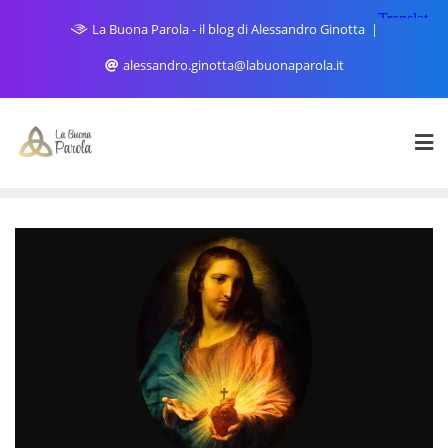
Skip
La Buona Parola - il blog di Alessandro Ginotta
to
content
alessandro.ginotta@labuonaparola.it