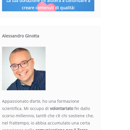
La tua donazione mi aiuterà a continuare a
creare contenuti di qualità:
Alessandro Ginotta
Appassionato d’arte, ho una formazione
scientifica. Mi occupo di
volontariato
fin dallo
scorso millennio, tant’è che c’è chi sostiene che,
nel frattempo, io abbia accumulato una certa