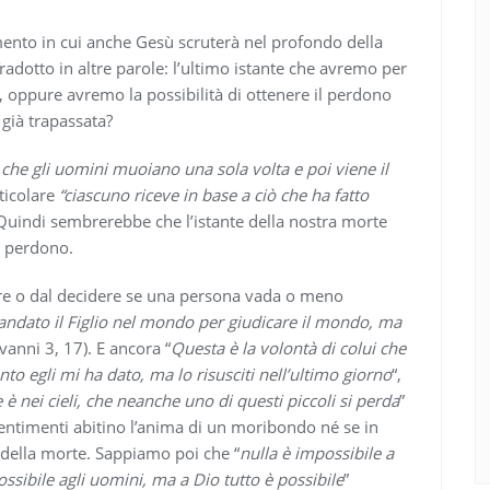
nto in cui anche Gesù scruterà nel profondo della
radotto in altre parole: l’ultimo istante che avremo per
o, oppure avremo la possibilità di ottenere il perdono
già trapassata?
o che gli uomini muoiano una sola volta e poi viene il
rticolare
“ciascuno riceve in base a ciò che ha fatto
. Quindi sembrerebbe che l’istante della nostra morte
e perdono.
are o dal decidere se una persona vada o meno
ndato il Figlio nel mondo per giudicare il mondo, ma
vanni 3, 17). E ancora “
Questa è la volontà di colui che
o egli mi ha dato, ma lo risusciti nell’ultimo giorno
“,
è nei cieli, che neanche uno di questi piccoli si perda
”
entimenti abitino l’anima di un moribondo né se in
a della morte. Sappiamo poi che “
nulla è impossibile a
sibile agli uomini, ma a Dio tutto è possibile
”