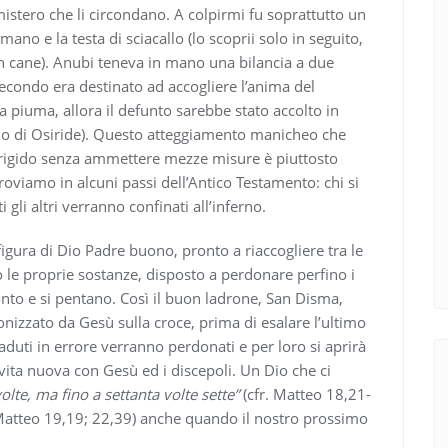
i mistero che li circondano. A colpirmi fu soprattutto un
mano e la testa di sciacallo (lo scoprii solo in seguito,
n cane). Anubi teneva in mano una bilancia a due
secondo era destinato ad accogliere l’anima del
piuma, allora il defunto sarebbe stato accolto in
gno di Osiride). Questo atteggiamento manicheo che
 rigido senza ammettere mezze misure è piuttosto
troviamo in alcuni passi dell’Antico Testamento: chi si
gli altri verranno confinati all’inferno.
igura di Dio Padre buono, pronto a riaccogliere tra le
to le proprie sostanze, disposto a perdonare perfino i
onto e si pentano. Così il buon ladrone, San Disma,
onizzato da Gesù sulla croce, prima di esalare l’ultimo
aduti in errore verranno perdonati e per loro si aprirà
a vita nuova con Gesù ed i discepoli. Un Dio che ci
volte, ma fino a settanta volte sette”
(cfr. Matteo 18,21-
. Matteo 19,19; 22,39) anche quando il nostro prossimo