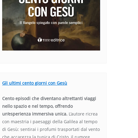
Gli ultimi cento giorni con Gesù
Cento episodi che diventano altrettanti viaggi
nello spazio e nel tempo, offrendo
un’esperienza immersiva unica.
L’autore ricrea
con maestria i paesaggi della Galilea al tempo
di Gesù: sentirai i profumi trasportati dal vento
che accarezza la tunica di Cristo, il rumore