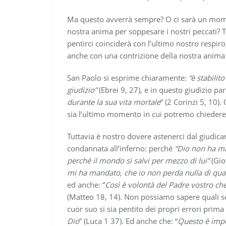
Ma questo avverrà sempre? O ci sarà un mome
nostra anima per soppesare i nostri peccati? T
pentirci coinciderà con l’ultimo nostro respir
anche con una contrizione della nostra anima 
San Paolo si esprime chiaramente:
“è stabilit
giudizio”
(Ebrei 9, 27), e in questo giudizio pa
durante la sua vita mortale
” (2 Corinzi 5, 10)
sia l’ultimo momento in cui potremo chieder
Tuttavia è nostro dovere astenerci dal giudic
condannata all’inferno: perché
“Dio non ha ma
perché il mondo si salvi per mezzo di lui”
(Gio
mi ha mandato, che io non perda nulla di quant
ed anche: “
Così è volontà del Padre vostro che 
(Matteo 18, 14). Non possiamo sapere quali s
cuor suo si sia pentito dei propri errori prim
Dio
” (Luca 1 37). Ed anche che: “
Questo è impos