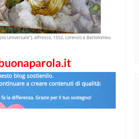
udizio Universale”), affresco, 1552, Lorenzo e Bartolomeo
abuonaparola.it
uesto blog sostienilo.
ntinuare a creare contenuti di qualità:
fa la differenza. Grazie per il tuo sostegno!