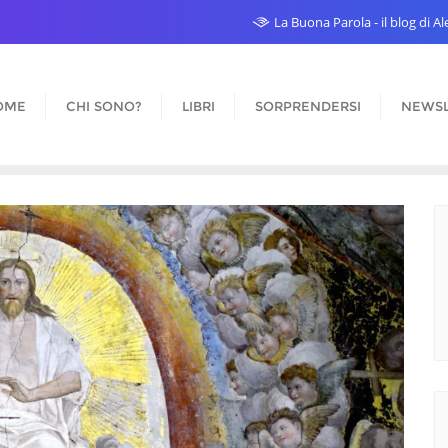
La Buona Parola - il blog di 
OME
CHI SONO?
LIBRI
SORPRENDERSI
NEWSL