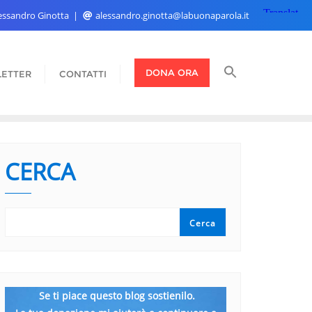
Alessandro Ginotta
alessandro.ginotta@labuonaparola.it
DONA ORA
ETTER
CONTATTI
CERCA
Cerca
Se ti piace questo blog sostienilo.