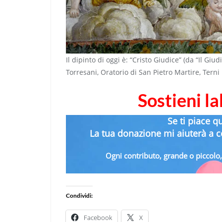
Il dipinto di oggi è: “Cristo Giudice” (da “Il Gi
Torresani, Oratorio di San Pietro Martire, Terni
Sostieni l
Se ti piace q
La tua donazione mi aiuterà a co
Ogni contributo, grande o piccolo, 
Condividi:
Facebook
X