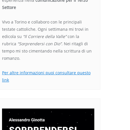
esperienza nella
comunicazione per il Terzo
Settore
Vivo a Torino e collaboro con le principali
testate cattoliche. Ogni settimana mi trovi in
edicola su
“Il Corriere della Valle”
con la
rubrica
“Sorprendersi con Dio”
. Nei ritagli di
tempo mi sto cimentando nella scrittura di un
romanzo.
Per altre informazioni puoi consultare questo
link