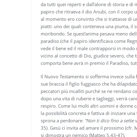
da tutti quei reperti e dall’alone di storia e d
papiro che ritraeva il dio Anubi, con il corpo u
al momento ero convinto che si trattasse di u
piatti: uno dei quali conteneva una piuma, il 
moribondo. Se quest’anima pesava meno della 
paradiso (che il papiro identificava come Re
vede il bene ed il male contrapporsi in modo
vicino al concetto di Dio, giudice severo, che 
comporta bene avrà in premio il Paradiso, tutti 
Il Nuovo Testamento si sofferma invece sulla f
sue braccia il figlio fuggiasco che ha dilapida
peccatori più incalliti purché se ne rendano c
dopo una vita di ruberie e taglieggi, verrà can
respiro. Come lui molti altri uomini e donne c
la possibilità concreta e fattiva di iniziare un
sprona a perdonare:
“Non ti dico fino a sette 
35). Gesù ci invita ad amare il prossimo (cfr
si dimostra un nemico (Matteo 5,43-47).