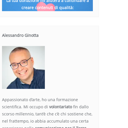
La tua donazione mi aiuterà a continuare a
creare contenuti di qualità:
Alessandro Ginotta
Appassionato d’arte, ho una formazione
scientifica. Mi occupo di
volontariato
fin dallo
scorso millennio, tant’è che c’è chi sostiene che,
nel frattempo, io abbia accumulato una certa