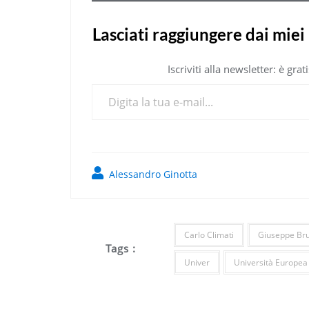
Lasciati raggiungere dai miei 
Iscriviti alla newsletter: è gr
Digita la tua e-mail...
Alessandro Ginotta
Carlo Climati
Giuseppe Bru
Tags :
Univer
Università Europea