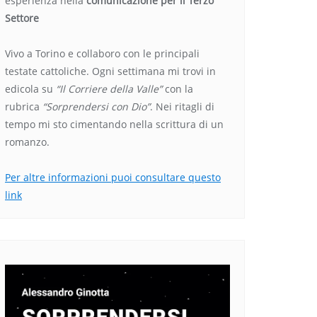
esperienza nella
comunicazione per il Terzo
Settore
Vivo a Torino e collaboro con le principali
testate cattoliche. Ogni settimana mi trovi in
edicola su
“Il Corriere della Valle”
con la
rubrica
“Sorprendersi con Dio”
. Nei ritagli di
tempo mi sto cimentando nella scrittura di un
romanzo.
Per altre informazioni puoi consultare questo
link