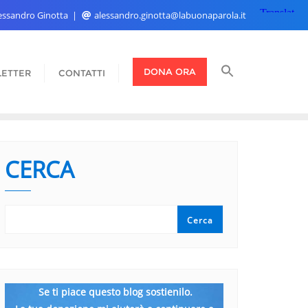
Alessandro Ginotta
alessandro.ginotta@labuonaparola.it
DONA ORA
ETTER
CONTATTI
CERCA
Cerca
Se ti piace questo blog sostienilo.