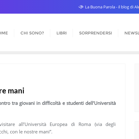
La Buona Parola - il blog di 
OME
CHI SONO?
LIBRI
SORPRENDERSI
NEWSL
tre mani
ontro tra giovani in difficoltà e studenti dell’Università
sitare all’Università Europea di Roma (via degli
chi, con le nostre mani”.