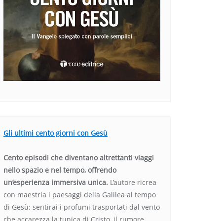
Gli ultimi cento giorni con Gesù
Cento episodi che diventano altrettanti viaggi
nello spazio e nel tempo, offrendo
un’esperienza immersiva unica.
L’autore ricrea
con maestria i paesaggi della Galilea al tempo
di Gesù: sentirai i profumi trasportati dal vento
che accarezza la tunica di Cristo, il rumore