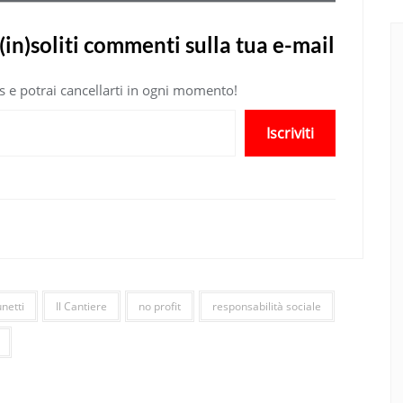
(in)soliti commenti sulla tua e-mail
atis e potrai cancellarti in ogni momento!
Iscriviti
netti
Il Cantiere
no profit
responsabilità sociale