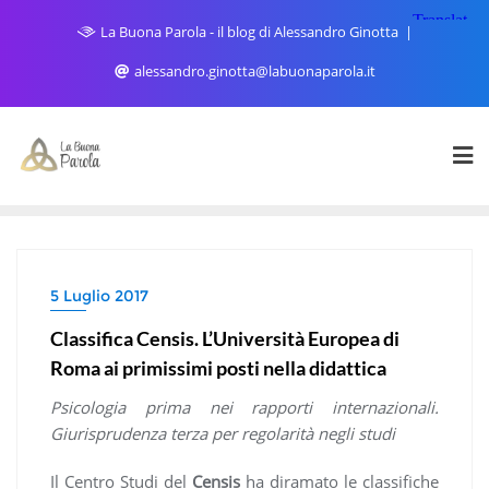
Skip
La Buona Parola - il blog di Alessandro Ginotta
to
content
alessandro.ginotta@labuonaparola.it
5 Luglio 2017
Classifica Censis. L’Università Europea di
Roma ai primissimi posti nella didattica
Psicologia prima nei rapporti internazionali.
Giurisprudenza terza per regolarità negli studi
Il Centro Studi del
Censis
ha diramato le classifiche