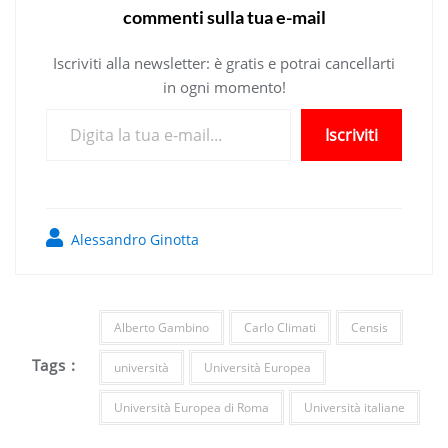
commenti sulla tua e-mail
Iscriviti alla newsletter: è gratis e potrai cancellarti
in ogni momento!
Digita la tua e-mail...
Iscriviti
Alessandro Ginotta
Alberto Gambino
Carlo Climati
Censis
Tags :
università
Università Europea
Università Europea di Roma
Università italiane