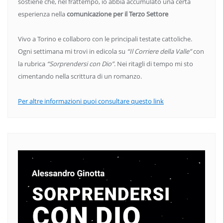
sostiene che, nel frattempo, io abbia accumulato una certa
esperienza nella
comunicazione per il Terzo Settore
Vivo a Torino e collaboro con le principali testate cattoliche.
Ogni settimana mi trovi in edicola su
“Il Corriere della Valle”
con
la rubrica
“Sorprendersi con Dio”
. Nei ritagli di tempo mi sto
cimentando nella scrittura di un romanzo.
Per altre informazioni puoi consultare questo link