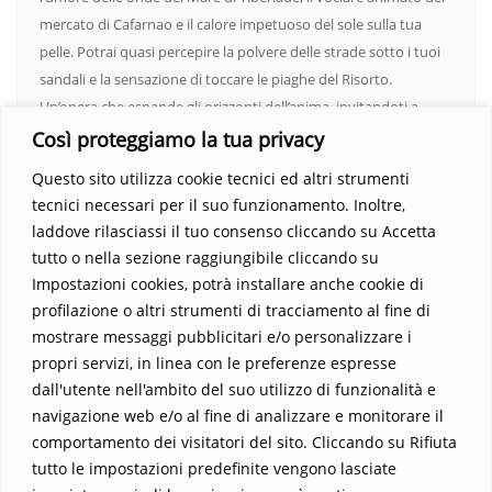
mercato di Cafarnao e il calore impetuoso del sole sulla tua
pelle. Potrai quasi percepire la polvere delle strade sotto i tuoi
sandali e la sensazione di toccare le piaghe del Risorto.
Un’opera che espande gli orizzonti dell’anima, invitandoti a
vedere oltre i confini del conosciuto. Scopri un mondo in cui
Così proteggiamo la tua privacy
fede e realtà si fondono, rendendo ogni pagina un’esperienza
Questo sito utilizza cookie tecnici ed altri strumenti
indimenticabile.
Non perdere l’occasione di immergerti in
tecnici necessari per il suo funzionamento. Inoltre,
questo viaggio straordinario. Acquista il libro e lascia che la
laddove rilasciassi il tuo consenso cliccando su Accetta
Parola trasformi la tua vita
.
tutto o nella sezione raggiungibile cliccando su
Impostazioni cookies, potrà installare anche cookie di
profilazione o altri strumenti di tracciamento al fine di
mostrare messaggi pubblicitari e/o personalizzare i
propri servizi, in linea con le preferenze espresse
dall'utente nell'ambito del suo utilizzo di funzionalità e
navigazione web e/o al fine di analizzare e monitorare il
comportamento dei visitatori del sito. Cliccando su Rifiuta
tutto le impostazioni predefinite vengono lasciate
Home
Contatti