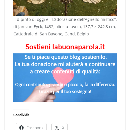
Il dipinto di oggi è: “L’adorazione dell’Agnello mistico”,
di Jan van Eyck, 1432, olio su tavola, 137,7 × 242,3 cm,
Cattedrale di San Bavone, Gand, Belgio
Sostieni labuonaparola.it
Se ti piace questo blog sostienilo.
La tua donazione mi aiuterà a continuare
a creare contenuti di qualità:
Ogni contributo, grande o piccolo, fa la differenza.
Grazie per il tuo sostegno!
Condividi:
Facebook
X