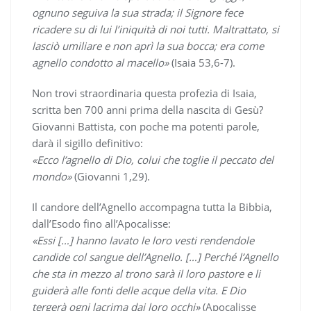
ognuno seguiva la sua strada; il Signore fece
ricadere su di lui l’iniquità di noi tutti. Maltrattato, si
lasciò umiliare e non aprì la sua bocca; era come
agnello condotto al macello»
(Isaia 53,6-7).
Non trovi straordinaria questa profezia di Isaia,
scritta ben 700 anni prima della nascita di Gesù?
Giovanni Battista, con poche ma potenti parole,
darà il sigillo definitivo:
«Ecco l’agnello di Dio, colui che toglie il peccato del
mondo»
(Giovanni 1,29).
Il candore dell’Agnello accompagna tutta la Bibbia,
dall’Esodo fino all’Apocalisse:
«Essi […] hanno lavato le loro vesti rendendole
candide col sangue dell’Agnello. […] Perché l’Agnello
che sta in mezzo al trono sarà il loro pastore e li
guiderà alle fonti delle acque della vita. E Dio
tergerà ogni lacrima dai loro occhi»
(Apocalisse