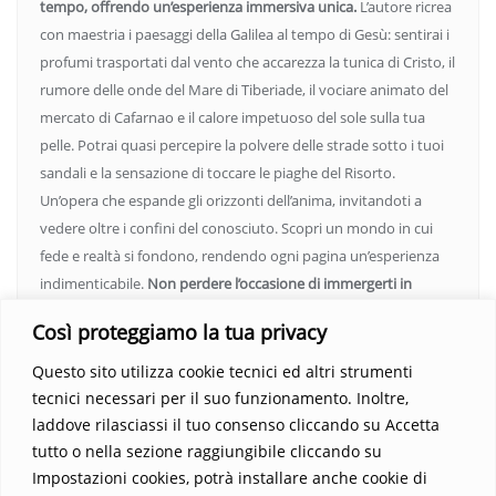
tempo, offrendo un’esperienza immersiva unica.
L’autore ricrea
con maestria i paesaggi della Galilea al tempo di Gesù: sentirai i
profumi trasportati dal vento che accarezza la tunica di Cristo, il
rumore delle onde del Mare di Tiberiade, il vociare animato del
mercato di Cafarnao e il calore impetuoso del sole sulla tua
pelle. Potrai quasi percepire la polvere delle strade sotto i tuoi
sandali e la sensazione di toccare le piaghe del Risorto.
Un’opera che espande gli orizzonti dell’anima, invitandoti a
vedere oltre i confini del conosciuto. Scopri un mondo in cui
fede e realtà si fondono, rendendo ogni pagina un’esperienza
indimenticabile.
Non perdere l’occasione di immergerti in
questo viaggio straordinario. Acquista il libro e lascia che la
Così proteggiamo la tua privacy
Parola trasformi la tua vita
.
Questo sito utilizza cookie tecnici ed altri strumenti
tecnici necessari per il suo funzionamento. Inoltre,
laddove rilasciassi il tuo consenso cliccando su Accetta
tutto o nella sezione raggiungibile cliccando su
Impostazioni cookies, potrà installare anche cookie di