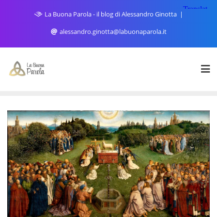
Skip
La Buona Parola - il blog di Alessandro Ginotta
to
content
alessandro.ginotta@labuonaparola.it