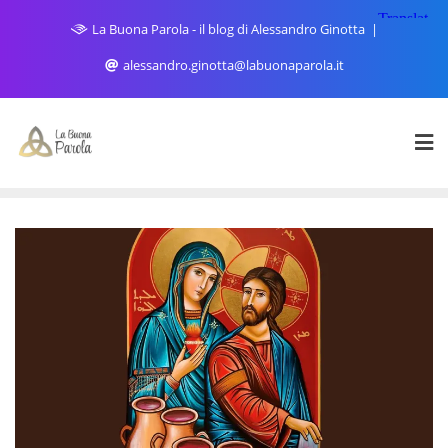
Skip
La Buona Parola - il blog di Alessandro Ginotta
to
content
alessandro.ginotta@labuonaparola.it