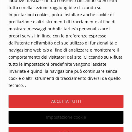
laddove rilasciassi il tuo consenso cliccando su Accetta
Parola trasformi la tua vita
.
tutto o nella sezione raggiungibile cliccando su
Impostazioni cookies, potrà installare anche cookie di
profilazione o altri strumenti di tracciamento al fine di
mostrare messaggi pubblicitari e/o personalizzare i
propri servizi, in linea con le preferenze espresse
dall'utente nell'ambito del suo utilizzo di funzionalità e
navigazione web e/o al fine di analizzare e monitorare il
comportamento dei visitatori del sito. Cliccando su Rifiuta
tutto le impostazioni predefinite vengono lasciate
Home
Contatti
invariate e quindi la navigazione può continuare senza
cookie o altri strumenti di tracciamento diversi da quello
Sostieni La Buona Parola – dona 5 €, 10 €, 25 €… il tuo contributo
tecnico. .
conta
Chi sono? Alessandro Ginotta, scrittore
ACCETTA TUTTI
I viaggi dell’anima
Catechesi
Libri
Informativa Privacy
Impostazione cookie
Copyright ©2026 La buona Parola . All rights reserved.
Powered by
WordPress
&
Designed by
Bizberg Themes
Iscriviti