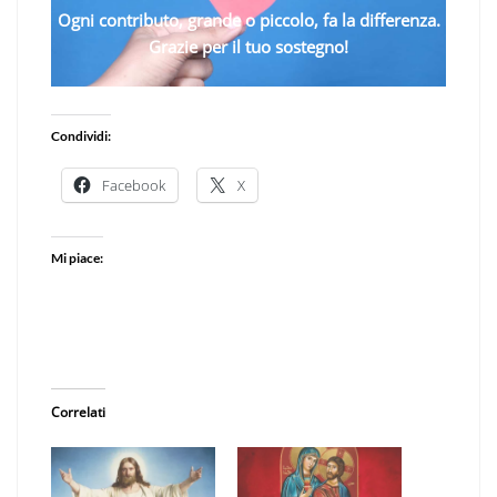
Ogni contributo, grande o piccolo, fa la differenza.
Grazie per il tuo sostegno!
Condividi:
Facebook
X
Mi piace:
Correlati