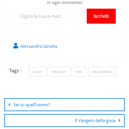
in ogni momento!
Digita la tua e-mail...
Iscriviti
Alessandro Ginotta
Tags :
Cana
miracolo
vino
vita pubblica
Navigazione
articoli
Sei tu quell’uomo?
Il Vangelo della gioia