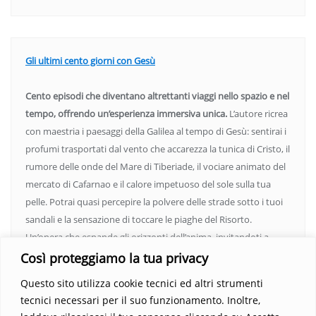
Gli ultimi cento giorni con Gesù
Cento episodi che diventano altrettanti viaggi nello spazio e nel
tempo, offrendo un’esperienza immersiva unica.
L’autore ricrea
con maestria i paesaggi della Galilea al tempo di Gesù: sentirai i
profumi trasportati dal vento che accarezza la tunica di Cristo, il
rumore delle onde del Mare di Tiberiade, il vociare animato del
mercato di Cafarnao e il calore impetuoso del sole sulla tua
pelle. Potrai quasi percepire la polvere delle strade sotto i tuoi
sandali e la sensazione di toccare le piaghe del Risorto.
Un’opera che espande gli orizzonti dell’anima, invitandoti a
vedere oltre i confini del conosciuto. Scopri un mondo in cui
Così proteggiamo la tua privacy
fede e realtà si fondono, rendendo ogni pagina un’esperienza
Questo sito utilizza cookie tecnici ed altri strumenti
indimenticabile.
Non perdere l’occasione di immergerti in
tecnici necessari per il suo funzionamento. Inoltre,
questo viaggio straordinario. Acquista il libro e lascia che la