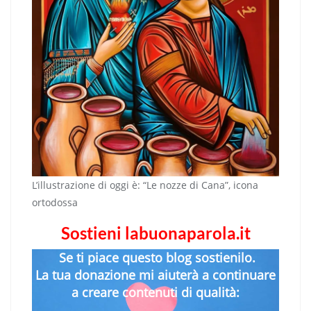
L’illustrazione di oggi è: “Le nozze di Cana”, icona
ortodossa
Sostieni labuonaparola.it
Se ti piace questo blog sostienilo.
La tua donazione mi aiuterà a continuare
a creare contenuti di qualità: