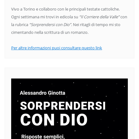
Vivo a Torino e collaboro con le principali testate cattoliche.
Ogni settimana mi trovi in edicola su
“Il Corriere della Valle”
con
la rubrica
“Sorprendersi con Dio”
. Nei ritagli di tempo mi sto
cimentando nella scrittura di un romanzo.
Per altre informazioni puoi consultare questo link