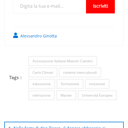
Iscriviti
Alessandro Ginotta
Associazione Italiana Maestri Cattolici
Carlo Climati
contesti interculturali
Tags :
educazione
formazione
inclusione
interazione
Master
Università Europea
Navigazione
articoli