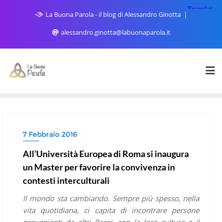
Skip
La Buona Parola - il blog di Alessandro Ginotta
to
content
alessandro.ginotta@labuonaparola.it
7 Febbraio 2016
All’Università Europea di Roma si inaugura
un Master per favorire la convivenza in
contesti interculturali
Il mondo sta cambiando. Sempre più spesso, nella
vita quotidiana, ci capita di incontrare persone