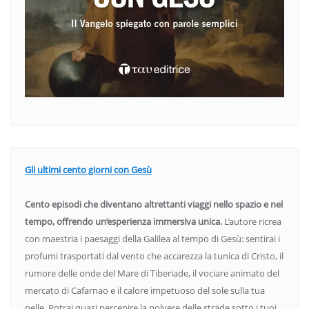
Gli ultimi cento giorni con Gesù
Cento episodi che diventano altrettanti viaggi nello spazio e nel
tempo, offrendo un’esperienza immersiva unica.
L’autore ricrea
con maestria i paesaggi della Galilea al tempo di Gesù: sentirai i
profumi trasportati dal vento che accarezza la tunica di Cristo, il
rumore delle onde del Mare di Tiberiade, il vociare animato del
mercato di Cafarnao e il calore impetuoso del sole sulla tua
pelle. Potrai quasi percepire la polvere delle strade sotto i tuoi