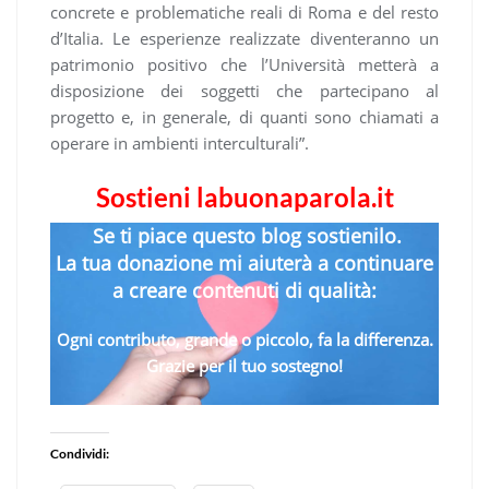
concrete e problematiche reali di Roma e del resto
d’Italia. Le esperienze realizzate diventeranno un
patrimonio positivo che l’Università metterà a
disposizione dei soggetti che partecipano al
progetto e, in generale, di quanti sono chiamati a
operare in ambienti interculturali”.
Sostieni labuonaparola.it
Se ti piace questo blog sostienilo.
La tua donazione mi aiuterà a continuare
a creare contenuti di qualità:
Ogni contributo, grande o piccolo, fa la differenza.
Grazie per il tuo sostegno!
Condividi: