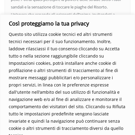
sandali e la sensazione di toccare le piaghe del Risorto.
Un’opera che espande gli orizzonti dell’anima, invitandoti a
vedere oltre i confini del conosciuto. Scopri un mondo in cui
Così proteggiamo la tua privacy
fede e realtà si fondono, rendendo ogni pagina un’esperienza
Questo sito utilizza cookie tecnici ed altri strumenti
indimenticabile.
Non perdere l’occasione di immergerti in
tecnici necessari per il suo funzionamento. Inoltre,
questo viaggio straordinario. Acquista il libro e lascia che la
laddove rilasciassi il tuo consenso cliccando su Accetta
Parola trasformi la tua vita
.
tutto o nella sezione raggiungibile cliccando su
Impostazioni cookies, potrà installare anche cookie di
profilazione o altri strumenti di tracciamento al fine di
mostrare messaggi pubblicitari e/o personalizzare i
propri servizi, in linea con le preferenze espresse
dall'utente nell'ambito del suo utilizzo di funzionalità e
navigazione web e/o al fine di analizzare e monitorare il
comportamento dei visitatori del sito. Cliccando su Rifiuta
tutto le impostazioni predefinite vengono lasciate
Home
Contatti
invariate e quindi la navigazione può continuare senza
cookie o altri strumenti di tracciamento diversi da quello
Sostieni La Buona Parola – dona 5 €, 10 €, 25 €… il tuo contributo