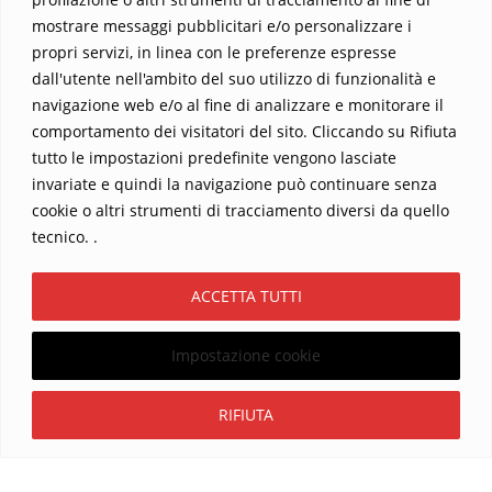
mostrare messaggi pubblicitari e/o personalizzare i
propri servizi, in linea con le preferenze espresse
dall'utente nell'ambito del suo utilizzo di funzionalità e
navigazione web e/o al fine di analizzare e monitorare il
comportamento dei visitatori del sito. Cliccando su Rifiuta
tutto le impostazioni predefinite vengono lasciate
Home
Contatti
invariate e quindi la navigazione può continuare senza
cookie o altri strumenti di tracciamento diversi da quello
Sostieni La Buona Parola – dona 5 €, 10 €, 25 €… il tuo contributo
tecnico. .
conta
Chi sono? Alessandro Ginotta, scrittore
ACCETTA TUTTI
I viaggi dell’anima
Catechesi
Libri
Informativa Privacy
Impostazione cookie
Copyright ©2026 La buona Parola . All rights reserved.
Powered by
WordPress
&
Designed by
Bizberg Themes
Iscriviti
RIFIUTA