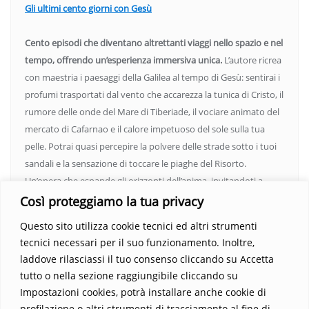
Gli ultimi cento giorni con Gesù
Cento episodi che diventano altrettanti viaggi nello spazio e nel
tempo, offrendo un’esperienza immersiva unica.
L’autore ricrea
con maestria i paesaggi della Galilea al tempo di Gesù: sentirai i
profumi trasportati dal vento che accarezza la tunica di Cristo, il
rumore delle onde del Mare di Tiberiade, il vociare animato del
mercato di Cafarnao e il calore impetuoso del sole sulla tua
pelle. Potrai quasi percepire la polvere delle strade sotto i tuoi
sandali e la sensazione di toccare le piaghe del Risorto.
Un’opera che espande gli orizzonti dell’anima, invitandoti a
vedere oltre i confini del conosciuto. Scopri un mondo in cui
Così proteggiamo la tua privacy
fede e realtà si fondono, rendendo ogni pagina un’esperienza
Questo sito utilizza cookie tecnici ed altri strumenti
indimenticabile.
Non perdere l’occasione di immergerti in
tecnici necessari per il suo funzionamento. Inoltre,
questo viaggio straordinario. Acquista il libro e lascia che la
laddove rilasciassi il tuo consenso cliccando su Accetta
Parola trasformi la tua vita
.
tutto o nella sezione raggiungibile cliccando su
Impostazioni cookies, potrà installare anche cookie di
profilazione o altri strumenti di tracciamento al fine di