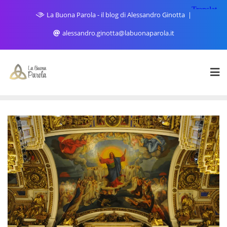
Skip
La Buona Parola - il blog di Alessandro Ginotta
to
content
alessandro.ginotta@labuonaparola.it