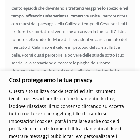
Cento episodi che diventano altrettanti viaggi nello spazio e nel
tempo, offrendo un’esperienza immersiva unica.
L’autore ricrea
con maestria i paesaggi della Galilea al tempo di Gesù: sentirai i
profumi trasportati dal vento che accarezza la tunica di Cristo, il
rumore delle onde del Mare di Tiberiade, il vociare animato del
mercato di Cafarnao e il calore impetuoso del sole sulla tua
pelle. Potrai quasi percepire la polvere delle strade sotto i tuoi
sandali e la sensazione di toccare le piaghe del Risorto.
Un’opera che espande gli orizzonti dell’anima, invitandoti a
vedere oltre i confini del conosciuto. Scopri un mondo in cui
Così proteggiamo la tua privacy
fede e realtà si fondono, rendendo ogni pagina un’esperienza
Questo sito utilizza cookie tecnici ed altri strumenti
indimenticabile.
Non perdere l’occasione di immergerti in
tecnici necessari per il suo funzionamento. Inoltre,
questo viaggio straordinario. Acquista il libro e lascia che la
laddove rilasciassi il tuo consenso cliccando su Accetta
Parola trasformi la tua vita
.
tutto o nella sezione raggiungibile cliccando su
Impostazioni cookies, potrà installare anche cookie di
profilazione o altri strumenti di tracciamento al fine di
mostrare messaggi pubblicitari e/o personalizzare i