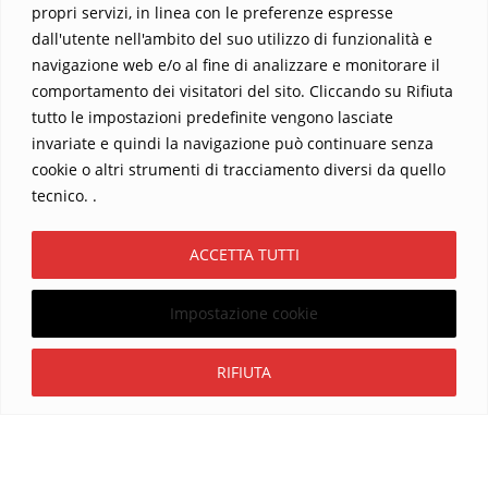
propri servizi, in linea con le preferenze espresse
dall'utente nell'ambito del suo utilizzo di funzionalità e
navigazione web e/o al fine di analizzare e monitorare il
comportamento dei visitatori del sito. Cliccando su Rifiuta
tutto le impostazioni predefinite vengono lasciate
Home
Contatti
invariate e quindi la navigazione può continuare senza
cookie o altri strumenti di tracciamento diversi da quello
Sostieni La Buona Parola – dona 5 €, 10 €, 25 €… il tuo contributo
tecnico. .
conta
Chi sono? Alessandro Ginotta, scrittore
ACCETTA TUTTI
I viaggi dell’anima
Catechesi
Libri
Informativa Privacy
Impostazione cookie
Copyright ©2026 La buona Parola . All rights reserved.
Powered by
WordPress
&
Designed by
Bizberg Themes
Iscriviti
RIFIUTA