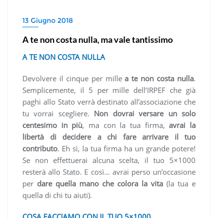
13 Giugno 2018
A te non costa nulla, ma vale tantissimo
A TE NON COSTA NULLA
Devolvere il cinque per mille
a te non costa nulla
.
Semplicemente, il 5 per mille dell’IRPEF che già
paghi allo Stato verrà destinato all’associazione che
tu vorrai scegliere.
Non dovrai versare un solo
centesimo in più
, ma con la tua firma,
avrai la
libertà di decidere a chi fare arrivare il tuo
contributo
. Eh sì, la tua firma ha un grande potere!
Se non effettuerai alcuna scelta, il tuo 5×1000
resterà allo Stato. E così… avrai perso un’occasione
per
dare quella mano che colora la vita
(la tua e
quella di chi tu aiuti).
COSA FACCIAMO CON IL TUO 5×1000