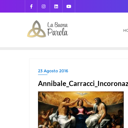
Skip
to
content
H
23 Agosto 2016
Annibale_Carracci_Incoronaz