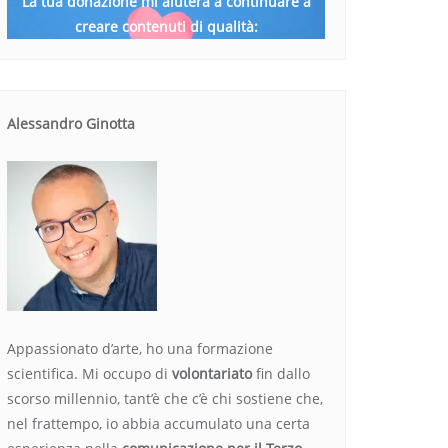
La tua donazione mi aiuterà a continuare a
creare contenuti di qualità:
Alessandro Ginotta
Appassionato d’arte, ho una formazione
scientifica. Mi occupo di
volontariato
fin dallo
scorso millennio, tant’è che c’è chi sostiene che,
nel frattempo, io abbia accumulato una certa