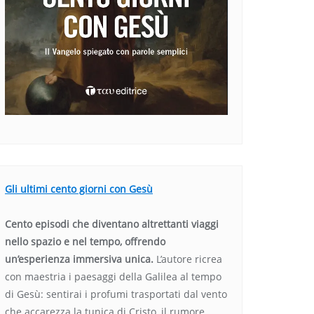
Gli ultimi cento giorni con Gesù
Cento episodi che diventano altrettanti viaggi
nello spazio e nel tempo, offrendo
un’esperienza immersiva unica.
L’autore ricrea
con maestria i paesaggi della Galilea al tempo
di Gesù: sentirai i profumi trasportati dal vento
che accarezza la tunica di Cristo, il rumore