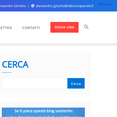
Alessandro Ginotta
alessandro.ginotta@labuonaparola.it
DONA ORA
ETTER
CONTATTI
CERCA
Cerca
Se ti piace questo blog sostienilo.