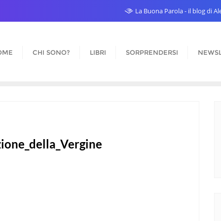
La Buona Parola - il blog di 
OME
CHI SONO?
LIBRI
SORPRENDERSI
NEWSL
ione_della_Vergine