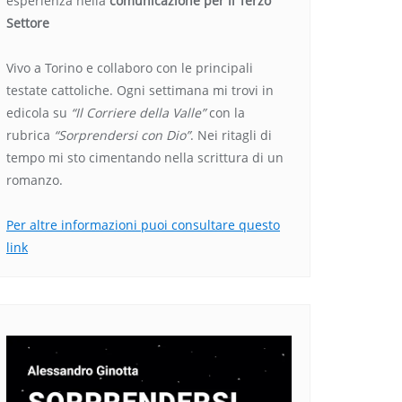
esperienza nella
comunicazione per il Terzo
Settore
Vivo a Torino e collaboro con le principali
testate cattoliche. Ogni settimana mi trovi in
edicola su
“Il Corriere della Valle”
con la
rubrica
“Sorprendersi con Dio”
. Nei ritagli di
tempo mi sto cimentando nella scrittura di un
romanzo.
Per altre informazioni puoi consultare questo
link